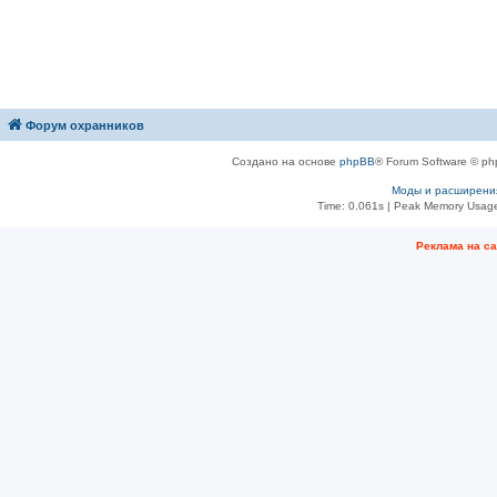
Форум охранников
Создано на основе
phpBB
® Forum Software © ph
Моды и расширени
Time: 0.061s
| Peak Memory Usage
Рeклама на с