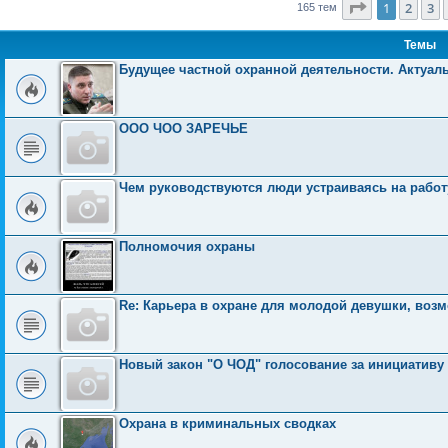
Страница
1
1
2
3
165 тем
ю
и
о
у
щ
н
е
б
с
ю
с
с
е
и
м
щ
о
л
о
н
ю
у
е
о
Темы
е
о
и
с
н
б
д
б
ю
о
и
Будущее частной охранной деятельности. Актуал
н
щ
о
ю
е
е
е
б
н
м
н
щ
и
у
и
е
ООО ЧОО ЗАРЕЧЬЕ
с
ю
н
о
и
о
ю
б
щ
Чем руководствуются люди устраиваясь на работ
е
н
и
ю
Полномочия охраны
Re: Карьера в охране для молодой девушки, воз
Новый закон "О ЧОД" голосование за инициативу
Охрана в криминальных сводках