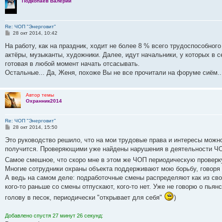
Подкопаев Валерий
е
Re: ЧОП "Энерговит"
С
28 окт 2014, 10:42
о
о
На работу, как на праздник, ходит не более 8 % всего трудоспособног
б
актёры, музыканты, художники. Далее, идут начальники, у которых в с
щ
е
готовая в любой момент начать отсасывать.
н
Остальные... Да, Женя, похоже Вы не все прочитали на форуме сиём..
и
е
Автор темы
Охранник2014
Re: ЧОП "Энерговит"
С
28 окт 2014, 15:50
о
о
Это руководство решило, что на мои трудовые права и интересы можно
б
получится. Проверяющими уже найдены нарушения в деятельности ЧОП
щ
е
Самое смешное, что скоро мне в этом же ЧОП периодическую провер
н
Многие сотрудники охраны объекта поддерживают мою борьбу, говоря 
и
е
А ведь на самом деле: подработочные смены распределяют как из своег
кого-то раньше со смены отпускают, кого-то нет. Уже не говорю о пьян
голову в песок, периодически "открывает для себя"
)
Добавлено спустя 27 минут 26 секунд: