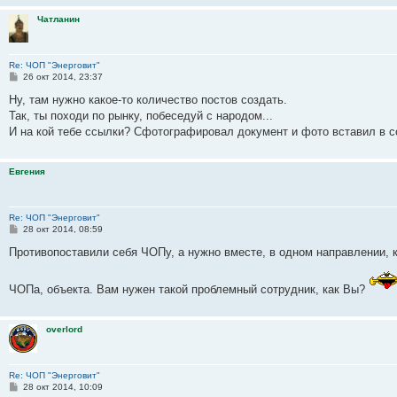
н
и
Чатланин
е
Re: ЧОП "Энерговит"
С
26 окт 2014, 23:37
о
о
Ну, там нужно какое-то количество постов создать.
б
Так, ты походи по рынку, побеседуй с народом...
щ
е
И на кой тебе ссылки? Сфотографировал документ и фото вставил в 
н
и
е
Евгения
Re: ЧОП "Энерговит"
С
28 окт 2014, 08:59
о
о
Противопоставили себя ЧОПу, а нужно вместе, в одном направлении, 
б
щ
е
ЧОПа, объекта. Вам нужен такой проблемный сотрудник, как Вы?
н
и
е
overlord
Re: ЧОП "Энерговит"
С
28 окт 2014, 10:09
о