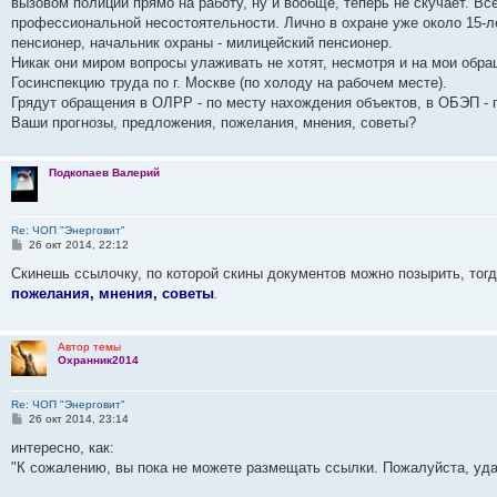
вызовом полиции прямо на работу, ну и вообще, теперь не скучает. Всё
ю
и
о
у
щ
н
е
б
с
профессиональной несостоятельности. Лично в охране уже около 15-ле
ю
с
с
е
и
м
щ
о
л
о
н
ю
у
е
о
пенсионер, начальник охраны - милицейский пенсионер.
е
о
и
с
н
б
Никак они миром вопросы улаживать не хотят, несмотря и на мои обра
д
б
ю
о
и
Госинспекцию труда по г. Москве (по холоду на рабочем месте).
н
щ
о
ю
е
е
е
б
н
Грядут обращения в ОЛРР - по месту нахождения объектов, в ОБЭП - п
м
н
щ
и
Ваши прогнозы, предложения, пожелания, мнения, советы?
у
и
е
с
ю
н
о
и
о
ю
Подкопаев Валерий
б
щ
е
н
Re: ЧОП "Энерговит"
и
С
26 окт 2014, 22:12
ю
о
о
Скинешь ссылочку, по которой скины документов можно позырить, тогда
б
пожелания, мнения, советы
.
щ
е
н
и
Автор темы
е
Охранник2014
Re: ЧОП "Энерговит"
С
26 окт 2014, 23:14
о
о
интересно, как:
б
"К сожалению, вы пока не можете размещать ссылки. Пожалуйста, уд
щ
е