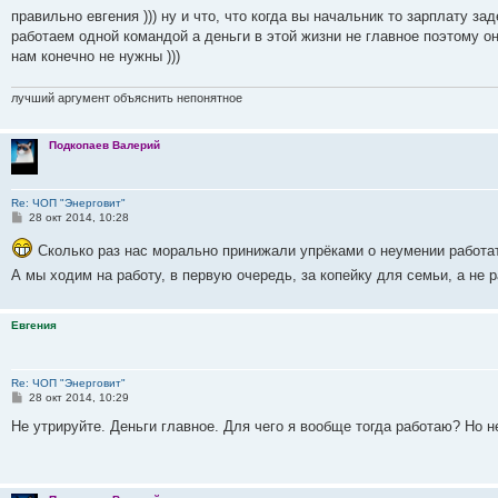
о
правильно евгения ))) ну и что, что когда вы начальник то зарплату з
б
работаем одной командой а деньги в этой жизни не главное поэтому он
щ
е
нам конечно не нужны )))
н
и
е
лучший аргумент объяснить непонятное
Подкопаев Валерий
Re: ЧОП "Энерговит"
С
28 окт 2014, 10:28
о
о
Сколько раз нас морально принижали упрёками о неумении работат
б
щ
А мы ходим на работу, в первую очередь, за копейку для семьи, а не 
е
н
и
е
Евгения
Re: ЧОП "Энерговит"
С
28 окт 2014, 10:29
о
о
Не утрируйте. Деньги главное. Для чего я вообще тогда работаю? Но не
б
щ
е
н
и