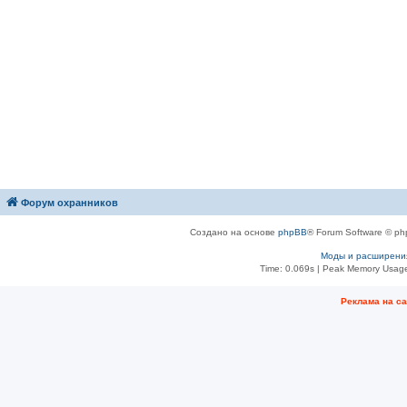
Форум охранников
Создано на основе
phpBB
® Forum Software © ph
Моды и расширени
Time: 0.069s
| Peak Memory Usage
Рeклама на с