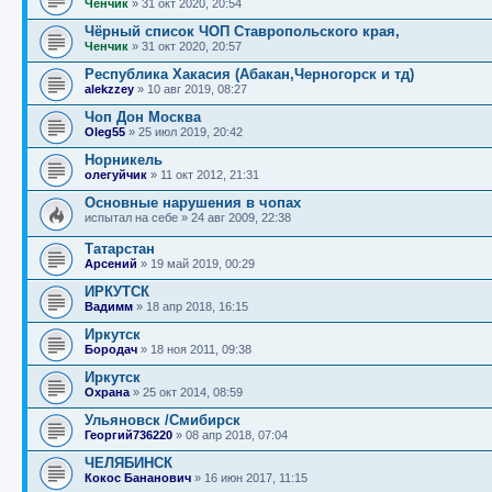
Ченчик
»
31 окт 2020, 20:54
Чёрный список ЧОП Ставропольского края,
Ченчик
»
31 окт 2020, 20:57
Республика Хакасия (Абакан,Черногорск и тд)
alekzzey
»
10 авг 2019, 08:27
Чоп Дон Москва
Oleg55
»
25 июл 2019, 20:42
Норникель
олегуйчик
»
11 окт 2012, 21:31
Основные нарушения в чопах
испытал на себе
»
24 авг 2009, 22:38
Татарстан
Арсений
»
19 май 2019, 00:29
ИРКУТСК
Вадимм
»
18 апр 2018, 16:15
Иркутск
Бородач
»
18 ноя 2011, 09:38
Иркутск
Охрана
»
25 окт 2014, 08:59
Ульяновск /Смибирск
Георгий736220
»
08 апр 2018, 07:04
ЧЕЛЯБИНСК
Кокос Бананович
»
16 июн 2017, 11:15