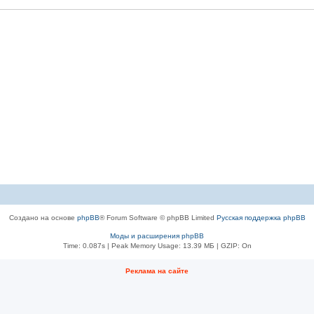
Создано на основе
phpBB
® Forum Software © phpBB Limited
Русская поддержка phpBB
Моды и расширения phpBB
Time: 0.087s
| Peak Memory Usage: 13.39 МБ | GZIP: On
Рeклама на сaйте