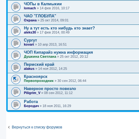
ЧОПы в Калмыкии
lomach
»
14 фев 2016, 10:17
ЧАО "ГЛОБУЛА"
Охрана
»
25 окт 2014, 09:01
Ну а тут есть кто нибудь кто знает?
aleks30
»
17 фев 2014, 00:49
Сургут
kovart
»
10 апр 2013, 16:51
ЧОП Кипарайз нужна информация
Душкина Светлана
»
25 окт 2012, 20:12
Пермский край
alakus
»
14 ноя 2012, 14:25
Красноярск
Первопроходник
»
30 сен 2012, 06:44
Наверное просто повезло
Piligrim_V
»
08 сен 2012, 11:12
Работа
Бородач
»
18 ноя 2011, 16:29
Вернуться к списку форумов