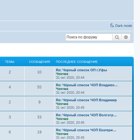
Dark mode
Поиск
Расш
ТЕМЫ
СООБЩЕНИЯ
ПОСЛЕДНЕЕ СООБЩЕНИЕ
П
Re: Черный список ОП г.Уфы
Т
С
2
10
о
Ченчик
с
31 окт 2020, 20:44
е
о
л
е
П
Re: Чёрный список ЧОП Владиво…
Т
С
4
55
м
о
д
о
Ченчик
н
с
31 окт 2020, 20:44
е
о
ы
б
е
л
е
е
П
Re: Чёрный список ЧОП Владимир
Т
С
2
9
м
о
с
д
о
Ченчик
щ
о
н
с
31 окт 2020, 20:45
е
о
ы
б
о
е
л
е
б
е
е
П
Re: Чёрный список ЧОП Волгогр…
Т
С
3
33
м
о
щ
с
д
о
Ченчик
щ
н
е
о
н
с
31 окт 2020, 20:45
е
о
ы
б
н
о
е
л
е
и
и
б
е
е
П
Re: Чёрный список ЧОП Екатери…
Т
С
6
19
м
о
е
щ
с
д
о
Ченчик
щ
н
я
е
о
н
с
31 окт 2020, 20:45