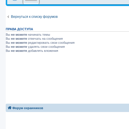
е
щ
и
н
е
к
и
н
п
ю
и
о
ю
с
Вернуться к списку форумов
л
е
д
ПРАВА ДОСТУПА
н
Вы
не можете
начинать темы
е
Вы
не можете
отвечать на сообщения
м
у
Вы
не можете
редактировать свои сообщения
с
Вы
не можете
удалять свои сообщения
о
Вы
не можете
добавлять вложения
о
б
щ
е
н
и
ю
Форум охранников