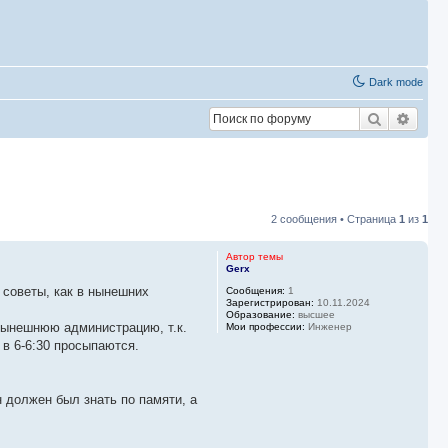
Dark mode
Поиск
Расш
2 сообщения • Страница
1
из
1
Автор темы
Gerx
 советы, как в нынешних
Сообщения:
1
Зарегистрирован:
10.11.2024
Образование:
высшее
 нынешнюю администрацию, т.к.
Мои профессии:
Инженер
 в 6-6:30 просыпаются.
н должен был знать по памяти, а