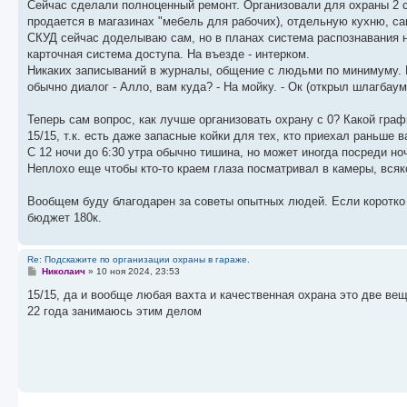
Сейчас сделали полноценный ремонт. Организовали для охраны 2 
е
щ
и
н
е
к
продается в магазинах "мебель для рабочих), отдельную кухню, с
и
н
п
СКУД сейчас доделываю сам, но в планах система распознавания ном
ю
и
о
ю
с
карточная система доступа. На въезде - интерком.
л
Никаких записываний в журналы, общение с людьми по минимуму. П
е
обычно диалог - Алло, вам куда? - На мойку. - Ок (открыл шлагбаум
д
н
е
Теперь сам вопрос, как лучше организовать охрану с 0? Какой гра
м
у
15/15, т.к. есть даже запасные койки для тех, кто приехал раньше 
с
С 12 ночи до 6:30 утра обычно тишина, но может иногда посреди ноч
о
Неплохо еще чтобы кто-то краем глаза посматривал в камеры, всяк
о
б
щ
Вообщем буду благодарен за советы опытных людей. Если коротко -
е
бюджет 180к.
н
и
ю
Re: Подскажите по организации охраны в гараже.
С
Николаич
»
10 ноя 2024, 23:53
о
о
15/15, да и вообще любая вахта и качественная охрана это две ве
б
22 года занимаюсь этим делом
щ
е
н
и
е