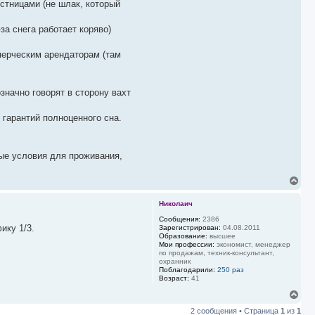
стницами (не шлак, который
за снега работает коряво)
мерческим арендаторам (там
значно говорят в сторону вахт
т гарантий полноценного сна.
ные условия для проживания,
В
е
р
Николаич
н
у
Сообщения:
2386
ику 1/3.
Зарегистрирован:
04.08.2011
т
Образование:
высшее
ь
Мои профессии:
экономист, менеджер
с
по продажам, техник-консультант,
я
охранник
к
Поблагодарили:
250 раз
н
Возраст:
41
а
В
ч
е
а
2 сообщения • Страница
1
из
1
р