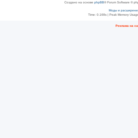
Создано на основе
phpBB
® Forum Software © ph
Моды и расширени
Time: 0.168s
| Peak Memory Usage
Рeклама на с