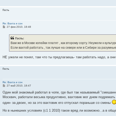
е
н
и
Гость
е
Re: Вахта и сон
С
27 фев 2010, 18:48
о
о
б
Гость:
щ
е
Вам же в Москве копейки платят , как второму сорту. Неужели к культу
н
Если вахтой работать , так лучше на севере или в Сибири за разумные
и
е
НЕ ужели не понял, там что ты предлагаешь- там работать надо, а они
Гость
Re: Вахта и сон
С
27 май 2010, 18:47
о
о
Один мой знакомый работал в чопе, где был так называемый "смешанный"
б
Москвич, работали весьма продуктивно, вахтовик мог днем подремать 
щ
е
один- за двоих, но за это вахтовик его отпускал пораньше со смены
н
и
Но в нынешних условиях (с1 1 2010) такое вряд ли возможно...а в общ
е