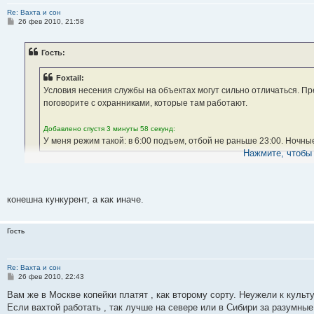
Re: Вахта и сон
С
26 фев 2010, 21:58
о
о
б
Гость:
щ
е
н
Foxtail:
и
е
Условия несения службы на объектах могут сильно отличаться. Пр
поговорите с охранниками, которые там работают.
Добавлено спустя 3 минуты 58 секунд:
У меня режим такой: в 6:00 подъем, отбой не раньше 23:00. Ночные
Нажмите, чтобы 
Это касается не только вахтового метода, а работе вообще в охране, 
достоверную "ин-фу", причина этого чрезвычайно проста- в вас (как в
моложе, и тем более из волостей-регионов. -(премеримо для Москвы).
конешна кункурент, а как иначе.
Гость
Re: Вахта и сон
С
26 фев 2010, 22:43
о
о
Вам же в Москве копейки платят , как второму сорту. Неужели к культ
б
Если вахтой работать , так лучше на севере или в Сибири за разумные
щ