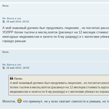
Гость
Re: Вахта и сон
С
28 май 2010, 00:52
о
о
А мой знакомый должен был продлевать лицензию , но посчитал расход
б
УОЛРР более тысячи в месяц взяток (раскинул на 12 месяцев стоимос
щ
е
ежегодных медкомиссии и зачета по 6-му разряду) и с матюгами убежал
н
гораздо раньше
и
е
Гость
Re: Вахта и сон
С
28 май 2010, 18:55
о
о
б
Гость:
щ
е
А мой знакомый должен был продлевать лицензию , но посчитал расхо
н
более тысячи в месяц взяток (раскинул на 12 месяцев стоимость курс
и
е
медкомиссии и зачета по 6-му разряду) и с матюгами убежал из охраны
Молоток,
что прикинул, не у всех хватает смелости и умишка, но т