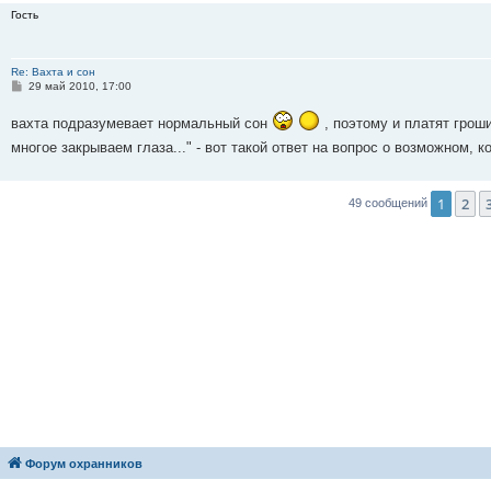
Гость
Re: Вахта и сон
С
29 май 2010, 17:00
о
о
вахта подразумевает нормальный сон
, поэтому и платят грош
б
щ
многое закрываем глаза..." - вот такой ответ на вопрос о возможном, 
е
н
и
е
1
2
49 сообщений
Форум охранников