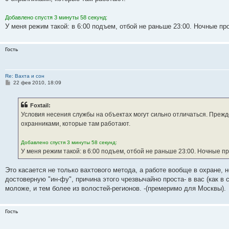
щ
ю
и
о
у
щ
н
е
б
с
е
ю
с
с
е
и
м
щ
о
н
Добавлено спустя 3 минуты 58 секунд:
л
о
н
ю
у
е
о
и
е
е
о
и
с
н
б
У меня режим такой: в 6:00 подъем, отбой не раньше 23:00. Ночные про
д
б
ю
о
и
н
щ
о
ю
е
е
е
б
н
Гость
м
н
щ
и
у
и
е
с
ю
н
о
и
Re: Вахта и сон
о
ю
С
22 фев 2010, 18:09
б
о
щ
о
е
б
н
Foxtail:
щ
и
е
Условия несения службы на объектах могут сильно отличаться. Прежд
ю
н
охранниками, которые там работают.
и
е
Добавлено спустя 3 минуты 58 секунд:
У меня режим такой: в 6:00 подъем, отбой не раньше 23:00. Ночные про
Это касается не только вахтового метода, а работе вообще в охране, 
достоверную "ин-фу", причина этого чрезвычайно проста- в вас (как в
моложе, и тем более из волостей-регионов. -(премеримо для Москвы).
Гость