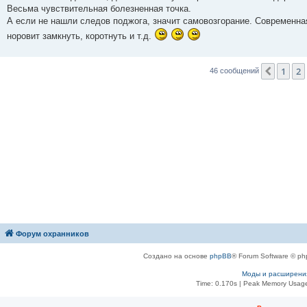
Весьма чувствительная болезненная точка.
А если не нашли следов поджога, значит самовозгорание. Современна
норовит замкнуть, коротнуть и т.д.
1
2
Пред.
46 сообщений
Форум охранников
Создано на основе
phpBB
® Forum Software © ph
Моды и расширени
Time: 0.170s
| Peak Memory Usage