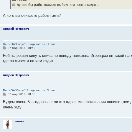
щ
ю
и
о
у
щ
н
е
б
с
е
лучше бы работягам зп выбил чем понты кидать
ю
с
с
е
и
м
щ
о
н
л
о
н
ю
у
е
о
и
е
е
о
и
с
н
б
А кого вы считаете работягами?
д
б
ю
о
и
н
щ
о
ю
е
е
е
б
н
Андрей Петрович
м
н
щ
и
у
и
е
с
ю
н
о
и
Re: ЧОА"Спрут" Владивосток, Полоз
о
ю
С
07 мар 2018, 18:52
б
о
щ
о
Ребята решил кинуть клича по поводу полозова Игоря,раз он такой на
е
б
где он живет и на чем ездит
н
щ
и
е
ю
н
и
Андрей Петрович
е
Re: ЧОА"Спрут" Владивосток, Полоз
С
07 мар 2018, 18:53
о
о
Будем очень благодарны если кто адрес его проживания напишет,все 
б
очень жду
щ
е
н
и
поляк
е