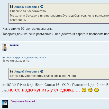
о
б
Андрей Петрович
:
щ
е
Спасибо за беспокойство
н
Мы хотели бы сами с ним поговорить,будте добры если есть возможнос
и
е
благодарны
Как в лихие 90тые годины,гыгыгы.
Товарисч,вам же ясно разьяснили- все действия строго в правовом по
зимний
Re: ЧОА"Спрут" Владивосток, Полоз
С
08 мар 2018, 16:42
о
о
б
Андрей Петрович
:
щ
е
хотим с ним поговорить желающих очень много
н
и
е
ст.162 УК РФ от 8 до 15лет, Статья 161 УК РФ Грабеж от 6 до 12 лет.
но ее надо купить у следока.....
лет,
Подкопаев Валерий