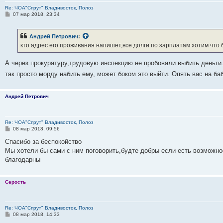
Re: ЧОА"Спрут" Владивосток, Полоз
С
07 мар 2018, 23:34
о
о
б
Андрей Петрович
:
щ
е
кто адрес его проживания напишет,все долги по зарплатам хотим что 
н
и
е
А через прокуратуру,трудовую инспекцию не пробовали выбить деньги.
так просто морду набить ему, может боком это выйти. Опять вас на ба
Андрей Петрович
Re: ЧОА"Спрут" Владивосток, Полоз
С
08 мар 2018, 09:56
о
о
Спасибо за беспокойство
б
Мы хотели бы сами с ним поговорить,будте добры если есть возможно
щ
е
благодарны
н
и
е
Серость
Re: ЧОА"Спрут" Владивосток, Полоз
С
08 мар 2018, 14:33
о