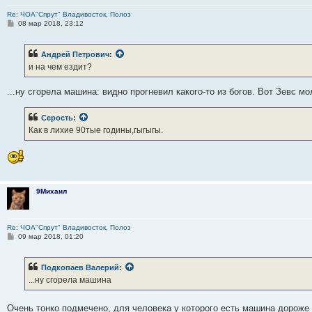
Re: ЧОА"Спрут" Владивосток, Полоз
С
08 мар 2018, 23:12
о
о
б
Андрей Петрович
:
щ
е
и на чем ездит?
н
и
е
...ну сгорела машина: видно прогневил какого-то из богов. Вот Зевс м
Серость
:
Как в лихие 90тые годины,гыгыгы.
9Михаил
Re: ЧОА"Спрут" Владивосток, Полоз
С
09 мар 2018, 01:20
о
о
б
Подкопаев Валерий
:
щ
е
...ну сгорела машина
н
и
е
Очень тонко подмечено, для человека у которого есть машина дороже