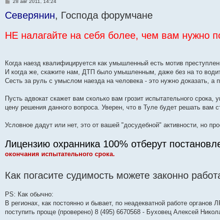
С
28 авг 2011, 14:24
о
Северянин
о
, Господа форумчане
б
щ
е
НЕ налагайте на себя более, чем вам нужно 
н
и
е
Когда наезд квалифицируется как умышленный есть мотив преступлен
И когда же, скажите нам, ДТП было умышленным, даже без на то води
Сесть за руль с умыслом наезда на человека - это нужно доказать, а 
Пусть адвокат скажет вам сколько вам грозит испытательного срока, 
цену решения данного вопроса. Уверен, что в Туле будет решать ва
Условное дадут или нет, это от вашей "досудебной" активности, но пр
Лицензию охранника 100% отберут постановл
окончания испытательного срока.
Как погасите судимость можете законно работ
PS: Как обычно:
В регионах, как постоянно и бывает, по неадекватной работе органов Л
поступить проще (проверено) 8 (495) 6670568 - Буховец Алексей Ник