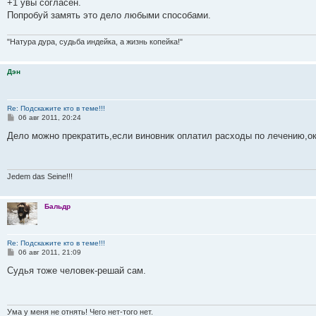
+1 увы согласен.
Попробуй замять это дело любыми способами.
"Натура дура, судьба индейка, а жизнь копейка!"
Дэн
Re: Подскажите кто в теме!!!
С
06 авг 2011, 20:24
о
о
Дело можно прекратить,если виновник оплатил расходы по лечению,о
б
щ
е
н
и
Jedem das Seine!!!
е
Бальдр
Re: Подскажите кто в теме!!!
С
06 авг 2011, 21:09
о
о
Судья тоже человек-решай сам.
б
щ
е
н
и
Ума у меня не отнять! Чего нет-того нет.