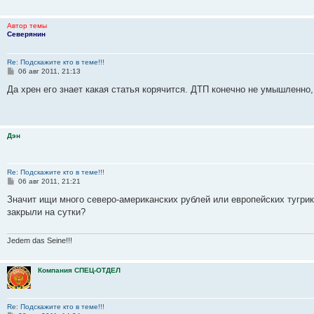
е
Автор темы
Северянин
Re: Подскажите кто в теме!!!
С
06 авг 2011, 21:13
о
о
Да хрен его знает какая статья корячится. ДТП конечно не умышленно
б
щ
е
н
и
Дэн
е
Re: Подскажите кто в теме!!!
С
06 авг 2011, 21:21
о
о
Значит ищи много северо-американских рублей или европейских тугрик
б
закрыли на сутки?
щ
е
н
и
Jedem das Seine!!!
е
Компания СПЕЦ-ОТДЕЛ
Re: Подскажите кто в теме!!!