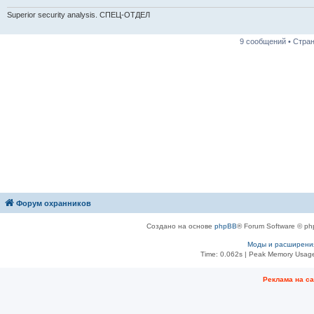
Superior security analysis. СПЕЦ-ОТДЕЛ
9 сообщений • Стра
Форум охранников
Создано на основе
phpBB
® Forum Software © ph
Моды и расширени
Time: 0.062s
| Peak Memory Usage
Рeклама на с