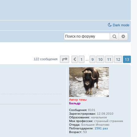
Dark mode
Поиск
Расш
Страница
13
из
13
1
9
10
11
12
13
Пред.
122 сообщения
…
Автор темы
Бальдр
Сообщения:
8101
Зарегистрирован:
12.09.2010
Образование:
начальное
Мои профессии:
странный странник
Откуда:
Большое Игнатово
Поблагодарили:
1591 раз
Возраст:
53