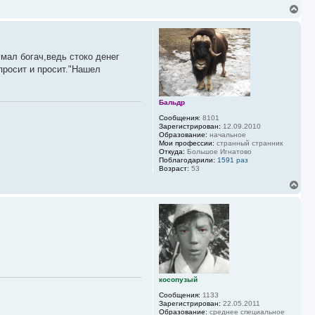
В
е
р
н
у
умал богач,ведь стоко денег
т
ь
просит и просит."Нашел
с
я
к
Бальдр
н
а
Сообщения:
8101
ч
Зарегистрирован:
12.09.2010
Образование:
начальное
а
Мои профессии:
странный странник
л
Откуда:
Большое Игнатово
у
Поблагодарили:
1591 раз
Возраст:
53
В
е
р
н
у
т
ь
с
я
к
косопузый
н
а
Сообщения:
1133
ч
Зарегистрирован:
22.05.2011
а
Образование:
среднее специальное