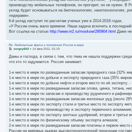
е
щ
и
производству мобильных телефонов, он прогорит, он не нужен. В 
н
е
к
и
н
п
уклад будет основываться на биотехнологиях, нанотехнологиях, ро
ю
и
о
лидерами».
ю
с
6-й уклад наступит по расчетам ученых уже в 2014-2018 годах.
л
е
«У России очень мало времени. Наша задача вскочить в последний 
д
Вот ссылка на статью
http://www.nr2.ru/moskow/280904.html
Даже не 
н
е
м
у
Re: Любопытные факты о положении России в мире
с
С
sergey664
»
14 фев 2011, 01:15
о
о
о
о
Дамы и господа, в связи с тем, что тема не нашла поддержки сред
б
б
что кто то задумается. Россия занимает:
щ
щ
е
е
н
н
1-е место в мире по разведанным запасам природного газа (32% мир
и
и
е
1-е место в мире по добыче и экспорту природного газа (35% миров
ю
1-е место в мире по добыче нефти и второе место по её экспорту; 
1-е место в мире по разведанным запасам олова, цинка, титана, ни
1-е место в мире по запасам и производству рудничного и рафинир
1-е место в мире по разведанным запасам железных руд (около 28
1-е место в мире по экспорту стали и третье место по экспорту ме
1-е место в мире по производству и экспорту первичного алюминия
1-е место в мире по экспорту азотных удобрений, второе и третье
1-е место в мире по физическому объему экспорта алмазов;
2-е место в мире по разведанным запасам платины и первое место
России на мировых рынках высокотехнологичной продукции составл