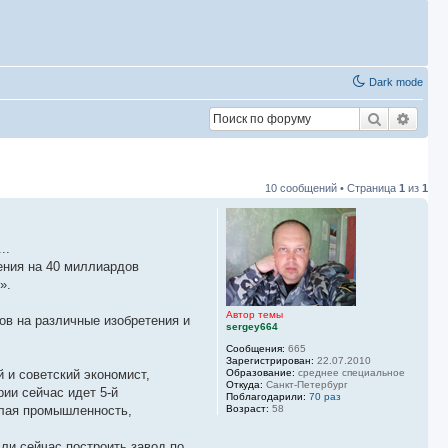
Dark mode
Поиск
Расш
10 сообщений • Страница
1
из
1
..
ения на 40 миллиардов
».
Автор темы
ов на различные изобретения и
sergey664
Сообщения:
665
Зарегистрирован:
22.07.2010
 и советский экономист,
Образование:
среднее специальное
Откуда:
Санкт-Петербург
ии сейчас идет 5-й
Поблагодарили:
70 раз
елая промышленность,
Возраст:
58
сли сейчас построить завод по