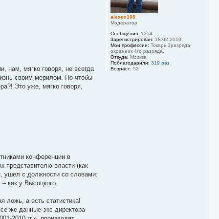
н
а
alexex108
ч
Модератор
а
л
Сообщения:
1354
у
Зарегистрирован:
18.02.2010
Мои профессии:
Токарь 3разряда,
охранник 4го разряда.
Откуда:
Москва
Поблагодарили:
319 раз
, нам, мягко говоря, не всегда
Возраст:
52
жизнь своим мерилом. Но чтобы
а?! Это уже, мягко говоря,
стниками конференции в
ак представителю власти (как-
н, ушел с должности со словами:
– как у Высоцкого.
я ложь, а есть статистика!
се же данные экс-директора
01-2010 гг.», производят