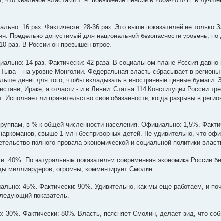
, что хваленое властями т. н. повышение пенсий в 2009-2010 гг. в лучш
ьно: 16 раз. Фактически: 28-36 раз. Это выше показателей не только З
ин. Предельно допустимый для национальной безопасности уровень, по
10 раз. В России он превышен втрое.
иально: 14 раз. Фактически: 42 раза. В социальном плане Россия давно
 Тыва – на уровне Монголии. Федеральная власть сбрасывает в регионы
ольше денег для того, чтобы вкладывать в иностранные ценные бумаги. 
тане, Ираке, а отчасти - и в Ливии. Статья 114 Конституции России тр
. Исполняет ли правительство свои обязанности, когда разрывы в реги
руппам, в % к общей численности населения. Официально: 1,5%. Факт
лн наркоманов, свыше 1 млн беспризорных детей. Не удивительно, что о
етельство полного провала экономической и социальной политики власт
и: 40%. По натуральным показателям современная экономика России без
ходы миллиардеров, огромны, комментирует Смолин.
льно: 45%. Фактически: 90%. Удивительно, как мы еще работаем, и по
следующий показатель.
: 30%. Фактически: 80%. Власть, поясняет Смолин, делает вид, что соб