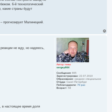
бежом. 6-й технологический
, какие страны будут
 – прогнозирует Малинецкий.
В
е
р
н
у
реакции не жду, но надеюсь,
т
ь
с
я
к
Автор темы
н
sergey664
а
ч
Сообщения:
665
Зарегистрирован:
22.07.2010
а
Образование:
среднее специальное
л
Откуда:
Санкт-Петербург
у
Поблагодарили:
70 раз
Возраст:
58
, в настоящее время доля