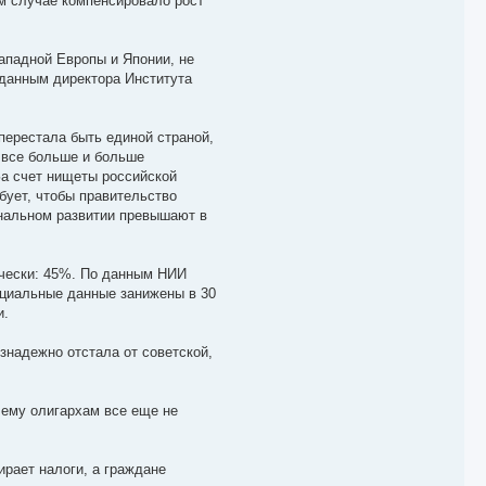
ем случае компенсировало рост
ападной Европы и Японии, не
 данным директора Института
 перестала быть единой страной,
 все больше и больше
За счет нищеты российской
ебует, чтобы правительство
ональном развитии превышают в
ически: 45%. По данным НИИ
фициальные данные занижены в 30
и.
надежно отстала от советской,
чему олигархам все еще не
ирает налоги, а граждане