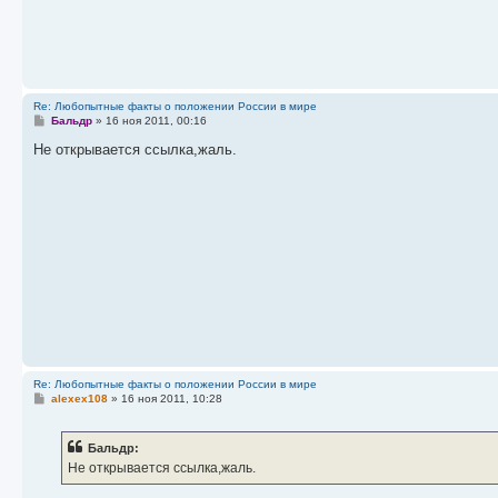
Re: Любопытные факты о положении России в мире
С
Бальдр
»
16 ноя 2011, 00:16
о
о
Не открывается ссылка,жаль.
б
щ
е
н
и
е
Re: Любопытные факты о положении России в мире
С
alexex108
»
16 ноя 2011, 10:28
о
о
б
Бальдр:
щ
е
Не открывается ссылка,жаль.
н
и