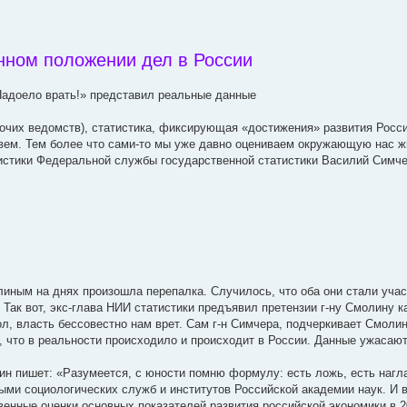
ном положении дел в России
Надоело врать!» представил реальные данные
очих ведомств), статистика, фиксирующая «достижения» развития России
еживем. Тем более что сами-то мы уже давно оцениваем окружающую нас 
истики Федеральной службы государственной статистики Василий Симчер
ным на днях произошла перепалка. Случилось, что оба они стали уча
Так вот, экс-глава НИИ статистики предъявил претензии г-ну Смолину к
мол, власть бессовестно нам врет. Сам г-н Симчера, подчеркивает Смоли
, что в реальности происходило и происходит в России. Данные ужасают 
ин пишет: «Разумеется, с юности помню формулу: есть ложь, есть нагла
ми социологических служб и институтов Российской академии наук. И в
енные оценки основных показателей развития российской экономики в 20