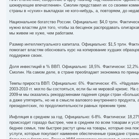
шокирующее впечатление». Смолин представил их со своими комм
страны в «сухих» выкладках не кого-нибудь, а, повторяем, до неда
Национальное богатство России. Официально: $4,0 трлн. Фактическ
нужно властям для того, чтобы за бесценок распродавать олигарх
мы живем не хуже, чем работаем.
Размер интеллектуального капитала. Официально: $1,5 трлн. Факти
помогает властям обосновать курс на копирование худших образцов
поддержке своих.
Доля инвестиций в % ВВП. Официально: 18,5%. Фактически: 12,2%.
Смолин. На самом деле, в стране преобладает экономика по принц
Темпы прироста ВВП. Официально: 6%. Фактически: 4%. «Надувая» 
2003-2010 гг. могло бы состояться, если бы не мировой кризис. На 
2009-м мы оказались рекордсменами падения среди стран «Большой 
а даже упятерить, но не в смысле валового внутреннего продукта,
президентских, по продолжительности равных прежним трем.
Инфляция в среднем за год. Официально: 6-8%. Фактически: 18,27
происходит гораздо быстрее, чем в среднем по всем товарам и ус
беднее семья, тем быстрее растут цены на товары, которые она пок
услуги, которые покупают наименее обеспеченные граждане страны