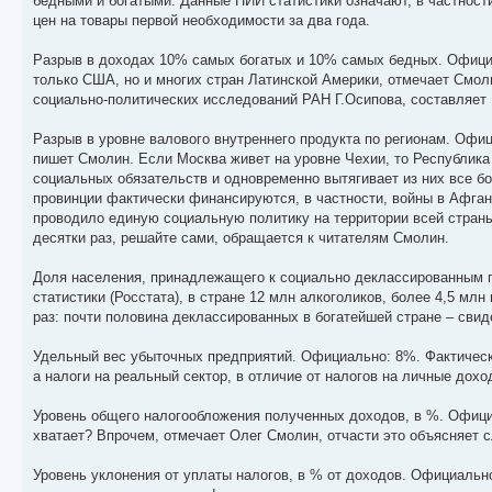
бедными и богатыми. Данные НИИ статистики означают, в частности
цен на товары первой необходимости за два года.
Разрыв в доходах 10% самых богатых и 10% самых бедных. Официал
только США, но и многих стран Латинской Америки, отмечает Смол
социально-политических исследований РАН Г.Осипова, составляет 
Разрыв в уровне валового внутреннего продукта по регионам. Офиц
пишет Смолин. Если Москва живет на уровне Чехии, то Республика
социальных обязательств и одновременно вытягивает из них все б
провинции фактически финансируются, в частности, войны в Афганис
проводило единую социальную политику на территории всей страны
десятки раз, решайте сами, обращается к читателям Смолин.
Доля населения, принадлежащего к социально деклассированным г
статистики (Росстата), в стране 12 млн алкоголиков, более 4,5 м
раз: почти половина деклассированных в богатейшей стране – свид
Удельный вес убыточных предприятий. Официально: 8%. Фактическ
а налоги на реальный сектор, в отличие от налогов на личные до
Уровень общего налогообложения полученных доходов, в %. Официа
хватает? Впрочем, отмечает Олег Смолин, отчасти это объясняет 
Уровень уклонения от уплаты налогов, в % от доходов. Официально