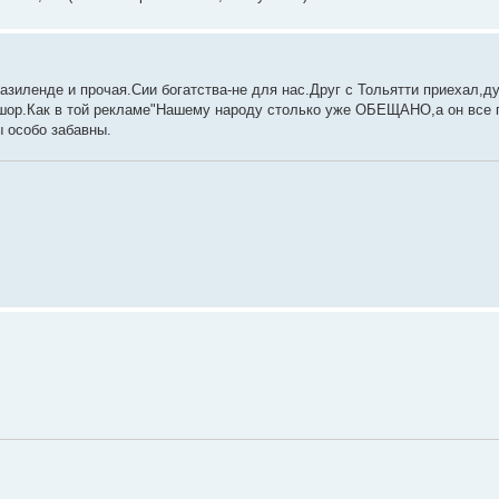
азиленде и прочая.Сии богатства-не для нас.Друг с Тольятти приехал,д
фшор.Как в той рекламе"Нашему народу столько уже ОБЕЩАНО,а он все 
 особо забавны.