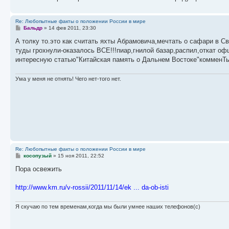
Re: Любопытные факты о положении России в мире
С
Бальдр
»
14 фев 2011, 23:30
о
о
А толку то.это как считать яхты Абрамовича,мечтать о сафари в Св
б
туды грохнули-оказалось ВСЕ!!!пиар,гнилой базар,распил,откат о
щ
е
интересную статью"Китайская память о Дальнем Востоке"комменТы
н
и
е
Ума у меня не отнять! Чего нет-того нет.
Re: Любопытные факты о положении России в мире
С
косопузый
»
15 ноя 2011, 22:52
о
о
Пора освежить
б
щ
е
http://www.km.ru/v-rossii/2011/11/14/ek ... da-ob-isti
н
и
е
Я скучаю по тем временам,когда мы были умнее наших телефонов(с)