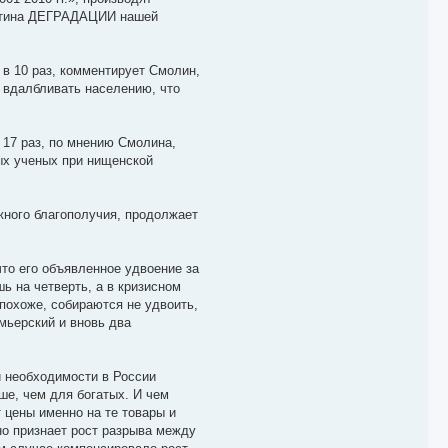
артина ДЕГРАДАЦИИ нашей
 в 10 раз, комментирует Смолин,
о вдалбливать населению, что
 17 раз, по мнению Смолина,
ных ученых при нищенской
жного благополучия, продолжает
то его объявленное удвоение за
шь на четверть, а в кризисном
похоже, собираются не удвоить,
мьерский и вновь два
й необходимости в России
ше, чем для богатых. И чем
т цены именно на те товары и
но признает рост разрыва между