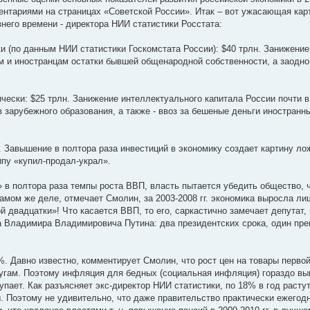
ентариями на страницах «Советской России». Итак – вот ужасающая к
внего времени - директора НИИ статистики Росстата:
и (по данным НИИ статистики Госкомстата России): $40 трлн. Занижение
ам и иностранцам остатки бывшей общенародной собственности, а заодн
чески: $25 трлн. Занижение интеллектуального капитала России почти в
 зарубежного образования, а также - ввоз за бешеные деньги иностран
 Завышение в полтора раза инвестиций в экономику создает картину ло
ипу «купил-продал-украл».
в полтора раза темпы роста ВВП, власть пытается убедить общество, ч
самом же деле, отмечает Смолин, за 2003-2008 гг. экономика выросла ли
двадцатки»! Что касается ВВП, то его, саркастично замечает депутат, 
 а Владимира Владимировича Путина: два президентских срока, один пре
%. Давно известно, комментирует Смолин, что рост цен на товары перво
лугам. Поэтому инфляция для бедных (социальная инфляция) гораздо вы
упает. Как разъясняет экс-директор НИИ статистики, по 18% в год расту
. Поэтому не удивительно, что даже правительство практически ежегод