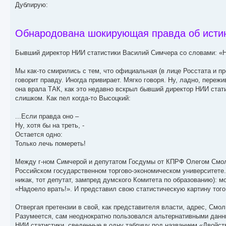
е
Дублирую:
Обнародована шокирующая правда об истин
Бывший директор НИИ статистики Василий Симчера со словами: «
Мы как-то смирились с тем, что официальная (в лице Росстата и пр
говорит правду. Иногда привирает. Мягко говоря. Ну, ладно, пер
она врала ТАК, как это недавно вскрыл бывший директор НИИ стат
слишком. Как пел когда-то Высоцкий:
...Если правда оно –
Ну, хотя бы на треть, -
Остается одно:
Только лечь помереть!
Между г-ном Симчерой и депутатом Госдумы от КПРФ Олегом Смоли
Российском государственном торгово-экономическом университете. 
никак, тот депутат, зампред думского Комитета по образованию): 
«Надоело врать!». И представил свою статистическую картину того
Отвергая претензии в свой, как представителя власти, адрес, Смол
Разумеется, сам неоднократно пользовался альтернативными данны
НИИ статистики, сведенные в одну таблицу под названием «Двойств