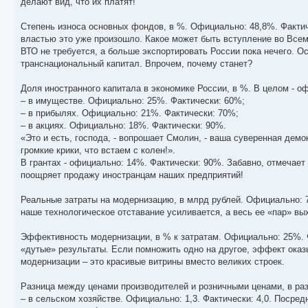
делают вид, что их платят!
Степень износа основных фондов, в %. Официально: 48,8%. Фактиче
властью это уже произошло. Какое может быть вступление во Всем
ВТО не требуется, а больше экспортировать России пока нечего. О
транснациональный капитал. Впрочем, почему станет?
Доля иностранного капитала в экономике России, в %. В целом - оф
– в имуществе. Официально: 25%. Фактически: 60%;
– в прибылях. Официально: 21%. Фактически: 70%;
– в акциях. Официально: 18%. Фактически: 90%.
«Это и есть, господа, - вопрошает Смолин, - ваша суверенная де
громкие крики, что встаем с колен!».
В грантах - официально: 14%. Фактически: 90%. Забавно, отмечает
поощряет продажу иностранцам наших предприятий!
Реальные затраты на модернизацию, в млрд рублей. Официально: 7
наше технологическое отставание усиливается, а весь ее «пар» вы
Эффективность модернизации, в % к затратам. Официально: 25%. Ф
«дутые» результаты. Если помножить одно на другое, эффект оказ
модернизации – это красивые витрины вместо великих строек.
Разница между ценами производителей и розничными ценами, в разах
– в сельском хозяйстве. Официально: 1,3. Фактически: 4,0. Посре