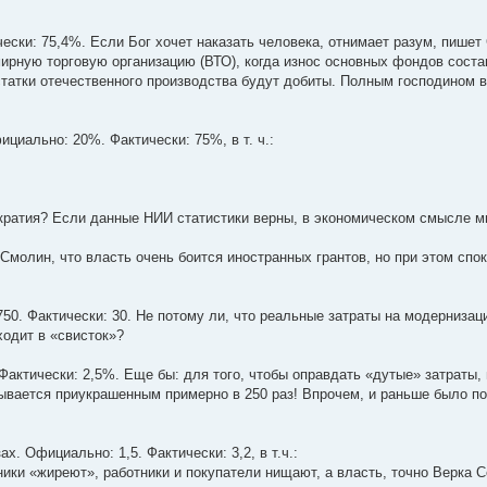
ски: 75,4%. Если Бог хочет наказать человека, отнимает разум, пишет
ирную торговую организацию (ВТО), когда износ основных фондов соста
статки отечественного производства будут добиты. Полным господином в
ициально: 20%. Фактически: 75%, в т. ч.:
мократия? Если данные НИИ статистики верны, в экономическом смысле 
 Смолин, что власть очень боится иностранных грантов, но при этом спо
50. Фактически: 30. Не потому ли, что реальные затраты на модернизац
ходит в «свисток»?
актически: 2,5%. Еще бы: для того, чтобы оправдать «дутые» затраты,
ывается приукрашенным примерно в 250 раз! Впрочем, и раньше было по
. Официально: 1,5. Фактически: 3,2, в т.ч.:
дники «жиреют», работники и покупатели нищают, а власть, точно Верка 