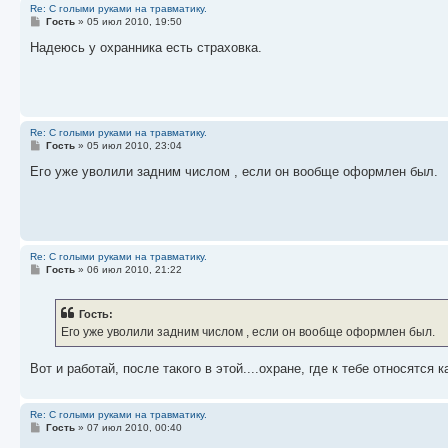
е
щ
и
Re: C голыми руками на травматику.
н
е
к
С
Гость
»
05 июл 2010, 19:50
и
н
п
о
ю
и
о
о
Надеюсь у охранника есть страховка.
ю
с
б
щ
л
е
е
н
д
и
н
е
е
Re: C голыми руками на травматику.
м
С
Гость
»
05 июл 2010, 23:04
у
о
с
о
Его уже уволили задним числом , если он вообще оформлен был.
о
б
о
щ
б
е
щ
н
е
и
н
е
и
Re: C голыми руками на травматику.
ю
С
Гость
»
06 июл 2010, 21:22
о
о
б
Гость:
щ
е
Его уже уволили задним числом , если он вообще оформлен был.
н
и
е
Вот и работай, после такого в этой....охране, где к тебе относятся к
Re: C голыми руками на травматику.
С
Гость
»
07 июл 2010, 00:40
о