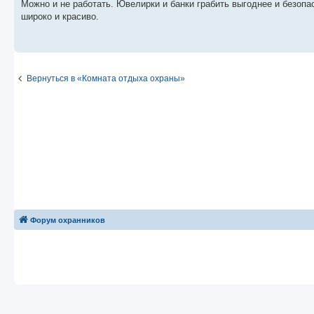
о
Можно и не работать. Ювелирки и банки грабить выгоднее и безопас
б
широко и красиво.
щ
е
н
и
е
Вернуться в «Комната отдыха охраны»
Форум охранников