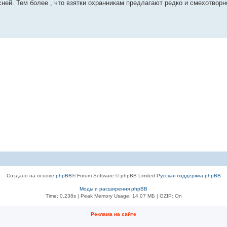
ней. Тем более , что взятки охранникам предлагают редко и смехотворно
Создано на основе
phpBB
® Forum Software © phpBB Limited
Русская поддержка phpBB
Моды и расширения phpBB
Time: 0.238s
| Peak Memory Usage: 14.07 МБ | GZIP: On
Рeклама на сaйте