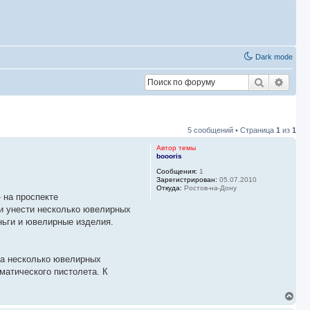
Dark mode
Поиск
Расш
5 сообщений • Страница
1
из
1
Автор темы
boooris
Сообщения:
1
Зарегистрирован:
05.07.2010
Откуда:
Ростов-на-Дону
 на проспекте
ли унести несколько ювелирных
ньги и ювелирные изделия.
ка несколько ювелирных
матического пистолета. К
В
е