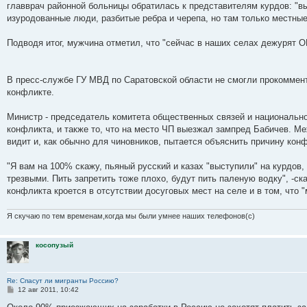
главврач районной больницы обратилась к представителям курдов: "вы
изуродованные люди, разбитые ребра и черепа, но там только местные,
Подводя итог, мужчина отметил, что "сейчас в наших селах дежурят О
В пресс-службе ГУ МВД по Саратовской области не смогли прокомменти
конфликте.
Министр - председатель комитета общественных связей и национальн
конфликта, и также то, что на место ЧП выезжал зампред Бабичев. 
видит и, как обычно для чиновников, пытается объяснить причину кон
"Я вам на 100% скажу, пьяный русский и казах "выступили" на курдов,
трезвыми. Пить запретить тоже плохо, будут пить паленую водку", -ск
конфликта кроется в отсутствии досуговых мест на селе и в том, что
Я скучаю по тем временам,когда мы были умнее наших телефонов(с)
косопузый
Re: Спасут ли мигранты Россию?
С
12 авг 2011, 10:42
о
о