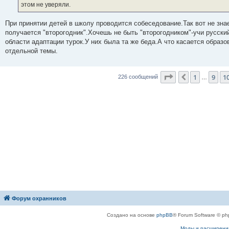
этом не уверяли.
При принятии детей в школу проводится собеседование.Так вот не зна
получается "второгодник".Хочешь не быть "второгодником"-учи русски
области адаптации турок.У них была та же беда.А что касается образо
отдельной темы.
Страница
11
из
1
9
1
Пред.
226 сообщений
…
Форум охранников
Создано на основе
phpBB
® Forum Software © ph
Моды и расширени