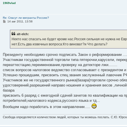
1969vlad
Re: Спасут ли мигранты Россию?
С
14 авг 2011, 13:58
о
о
б
alt-elch:
щ
е
Некто нас спасать не будет кроме нас.Россия сильная не нужна не Е
н
нет.Есть два извечных вопроса:Кто виноват?и Что делать?
и
е
Президенту необходимо срочно подписать Закон о реформировании ....
Участникам государственной торговли типа пятерочки,карусели, перек
переаттестацию,переименование,проверку на детекторе лжи........
список вопросов налоговое ведомство согласовывает с президентом и
Успешно прошедшим, присвоить спец звания заслуженный лавочник РФ
Участников же не государственного рынка(базара)торговли срочно обя
удостоверений,разрешений направо ношения и хранения весов ,личной
базара
присвоить 6 разряд с ежегодной сдачей зачетов по квалификации на 
потребителей,налогового кодекса,русского языка и тд...
Вообщем надо поработать в этом направлении.....
Свобода определяется количеством людей, которых ты можешь послать. С.Ю. Юрск