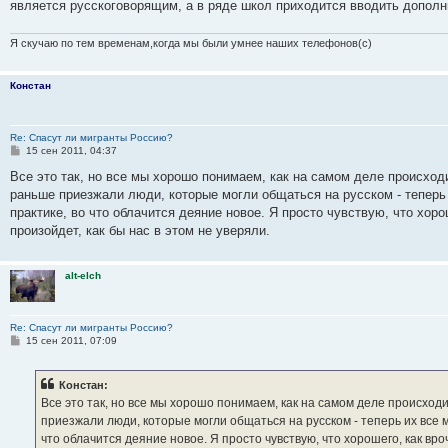
является русскоговорящим, а в ряде школ приходится вводить дополни
Я скучаю по тем временам,когда мы были умнее наших телефонов(с)
Констан
Re: Спасут ли мигранты Россию?
С
15 сен 2011, 04:37
о
о
Все это так, но все мы хорошо понимаем, как на самом деле происход
б
раньше приезжали люди, которые могли общаться на русском - теперь
щ
е
практике, во что облачится деяние новое. Я просто чувствую, что хоро
н
произойдет, как бы нас в этом не уверяли.
и
е
alt-elch
Re: Спасут ли мигранты Россию?
С
15 сен 2011, 07:09
о
о
б
Констан:
щ
е
Все это так, но все мы хорошо понимаем, как на самом деле происход
н
приезжали люди, которые могли общаться на русском - теперь их все 
и
е
что облачится деяние новое. Я просто чувствую, что хорошего, как вро