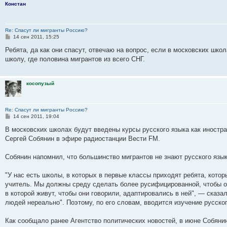
Констан
Re: Спасут ли мигранты Россию?
С
14 сен 2011, 15:25
о
о
Ребята, да как они спасут, отвечаю на вопрос, если в московских шко
б
школу, где половина мигрантов из всего СНГ.
щ
е
н
и
косопузый
е
Re: Спасут ли мигранты Россию?
С
14 сен 2011, 19:04
о
о
В московских школах будут введены курсы русского языка как иностр
б
Сергей Собянин в эфире радиостанции Вести FM.
щ
е
н
Собянин напомнил, что большинство мигрантов не знают русского язык
и
е
"У нас есть школы, в которых в первые классы приходят ребята, которы
учитель. Мы должны среду сделать более русифицированной, чтобы он
в которой живут, чтобы они говорили, адаптировались в ней", — сказал
людей нереально". Поэтому, по его словам, вводится изучение русског
Как сообщало ранее Агентство политических новостей, в июне Собянин