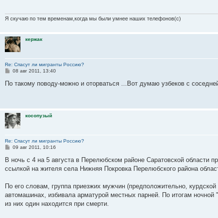
щ
ю
и
о
у
щ
н
е
б
с
е
ю
с
с
е
и
м
щ
о
н
л
о
н
ю
у
е
о
и
Я скучаю по тем временам,когда мы были умнее наших телефонов(с)
е
е
о
и
с
н
б
д
б
ю
о
и
н
щ
о
ю
е
кержак
е
е
б
н
м
н
щ
и
у
и
е
с
ю
н
Re: Спасут ли мигранты Россию?
о
и
С
08 авг 2011, 13:40
о
ю
о
б
о
По такому поводу-можно и оторваться ...Вот думаю узбеков с соседней
щ
б
е
щ
е
н
н
и
и
ю
косопузый
е
Re: Спасут ли мигранты Россию?
С
09 авг 2011, 10:16
о
о
В ночь с 4 на 5 августа в Перелюбском районе Саратовской области п
б
ссылкой на жителя села Нижняя Покровка Перелюбского района облас
щ
е
н
По его словам, группа приезжих мужчин (предположительно, курдской
и
е
автомашинах, избивала арматурой местных парней. По итогам ночной "
из них один находится при смерти.