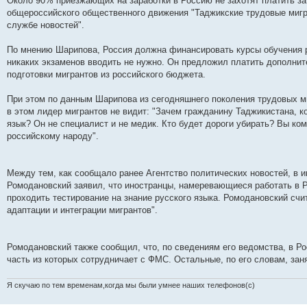
Около 90% приезжающих на заработки в Россию не захотят платить за
б
общероссийского общественного движения "Таджикские трудовые миг
щ
е
службе новостей".
н
и
е
По мнению Шарипова, Россия должна финансировать курсы обучения ру
никаких экзаменов вводить не нужно. Он предложил платить дополни
подготовки мигрантов из российского бюджета.
При этом по данным Шарипова из сегодняшнего поколения трудовых м
в этом лидер мигрантов не видит: "Зачем гражданину Таджикистана, к
язык? Он не специалист и не медик. Кто будет дороги убирать? Вы ко
российскому народу".
Между тем, как сообщало ранее Агентство политических новостей, в
Ромодановский заявил, что иностранцы, намеревающиеся работать в
проходить тестирование на знание русского языка. Ромодановский счи
адаптации и интеграции мигрантов".
Ромодановский также сообщил, что, по сведениям его ведомства, в Р
часть из которых сотрудничает с ФМС. Остальные, по его словам, за
Я скучаю по тем временам,когда мы были умнее наших телефонов(с)