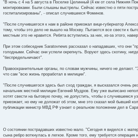
"В ночь с 4 на 5 августа в Поселке Целинный (4 км от села Нижняя Пок
монтировками. Были слышны выстрелы. Сейчас известно о пяти постр
госпитализированы", - описал случившееся Фоминов.
"После случившегося к нам в районе приезжал вице-губернатор Алекс
тому, чтобы это дело не вышло на Москву. Пытаются все свести к быто
местным это не нравится. Ребята вступились за них, из-за этого, наве
При этом собеседник Saratovnews рассказал о нападавших, что они "п
голодными. Сейчас они успели окрепнуть. Воруют здесь скотину, нигд
"беспредельничают".
Правоохранительные органы, по словам мужчины, ничего не делают. "З
что сам "всю жизнь проработал в милиции".
"После случившегося здесь был сход граждан, я высказался очень ре
начальник местной милиции Евгений Мудров. Ему уже выписано неполн
хотят свести на бытовую почву, не допустить, чтобы о случившемся уз
приезжает, но ему не доложат об этом, мне это сказал мой бывший кол
публикации министр МВД РФ узнает о реальном положении дел в Сарат
О состоянии пострадавших известно мало. "Сегодня я виделся с матер
сына ребро воткнулась в легкое. Кроме того, ему требуется операция 