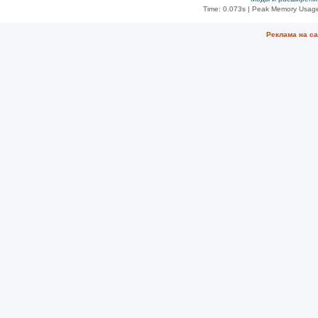
Time: 0.073s
| Peak Memory Usage
Рeклама на с