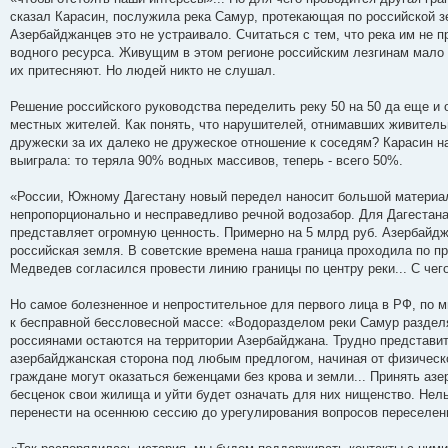
сказал Карасин, послужила река Самур, протекающая по российской 
Азербайджанцев это не устраивало. Считаться с тем, что река им не 
водного ресурса. Живущим в этом регионе российским лезгинам мало 
их притесняют. Но людей никто не слушал.
Решение российского руководства переделить реку 50 на 50 да еще и 
местных жителей. Как понять, что нарушителей, отнимавших живительну
дружески за их далеко не дружеское отношение к соседям? Карасин н
выиграла: то теряла 90% водных массивов, теперь - всего 50%.
«России, Южному Дагестану новый передел наносит большой материаль
непропорционально и несправедливо речной водозабор. Для Дагестана
представляет огромную ценность. Примерно на 5 млрд руб. Азербайджа
российская земля. В советские времена наша граница проходила по п
Медведев согласился провести линию границы по центру реки... С чег
Но самое болезненное и непростительное для первого лица в РФ, по м
к бесправной бессловесной массе: «Водоразделом реки Самур разделя
россиянами остаются на территории Азербайджана. Трудно представить
азербайджанская сторона под любым предлогом, начиная от физическо
граждане могут оказаться беженцами без крова и земли... Принять азе
бесценок свои жилища и уйти будет означать для них нищенство. Нель
перенести на осеннюю сессию до урегулирования вопросов переселени