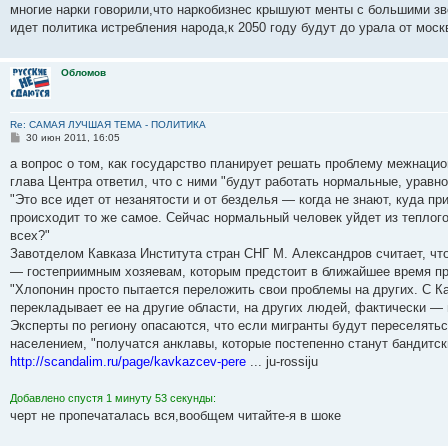
многие нарки говорили,что наркобизнес крышуют менты с большими з
идет политика истребления народа,к 2050 году будут до урала от мос
Обломов
Re: САМАЯ ЛУЧШАЯ ТЕМА - ПОЛИТИКА
С
30 июн 2011, 16:05
о
о
а вопрос о том, как государство планирует решать проблему межнаци
б
глава Центра ответил, что с ними "будут работать нормальные, урав
щ
е
"Это все идет от незанятости и от безделья — когда не знают, куда п
н
происходит то же самое. Сейчас нормальный человек уйдет из теплого 
и
е
всех?"
Завотделом Кавказа Института стран СНГ М. Александров считает, чт
— гостеприимным хозяевам, которым предстоит в ближайшее время пр
"Хлопонин просто пытается переложить свои проблемы на других. С К
перекладывает ее на другие области, на других людей, фактически — 
Эксперты по региону опасаются, что если мигранты будут переселять
населением, "получатся анклавы, которые постепенно станут бандитск
http://scandalim.ru/page/kavkazcev-pere
... ju-rossiju
Добавлено спустя 1 минуту 53 секунды:
черт не пропечаталась вся,вообщем читайте-я в шоке