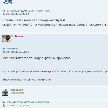
Re: САМАЯ ЛУЧШАЯ ТЕМА - ПОЛИТИКА
С
25 июн 2011, 09:19
о
о
можешь звать меня как прежде-косопузый.
б
скоро начнут ходить на концерты квн -показывать связь с народом так
щ
е
н
и
Бальдр
е
Re: Политика
С
25 июн 2011, 16:04
о
о
Уже зажигают,где то. Жду обратных примеров.
б
щ
е
н
Последний раз редактировалось
Бальдр
25 ноя 2020, 13:04, всего редактировалось 1 ра
и
е
Ума у меня не отнять! Чего нет-того нет.
alexex108
Модератор
Re: САМАЯ ЛУЧШАЯ ТЕМА - ПОЛИТИКА
С
25 июн 2011, 22:38