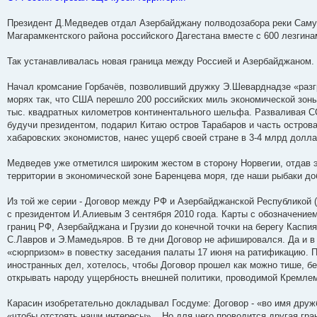
Президент Д.Медведев отдал Азербайджану полводозабора реки Саму
Магарамкентского района российского Дагестана вместе с 600 лезгин
Так устанавливалась новая граница между Россией и Азербайджаном.
Начал кромсание Горбачёв, позволивший дружку Э.Шеварднадзе «разг
морях так, что США перешло 200 российских миль экономической зоны,
тыс. квадратных километров континентального шельфа. Разваливая СС
будучи президентом, подарил Китаю остров Тарабаров и часть остров
хабаровских экономистов, нанес ущерб своей стране в 3-4 млрд долла
Медведев уже отметился широким жестом в сторону Норвегии, отдав э
территории в экономической зоне Баренцева моря, где наши рыбаки д
Из той же серии - Договор между РФ и Азербайджанской Республикой 
с президентом И.Алиевым 3 сентября 2010 года. Карты с обозначением
границ РФ, Азербайджана и Грузии до конечной точки на берегу Каспи
С.Лавров и Э.Мамедьяров. В те дни Договор не афишировался. Да и в
«сюрпризом» в повестку заседания палаты 17 июня на ратификацию. 
иностранных дел, хотелось, чтобы Договор прошел как можно тише, бе
открывать народу ущербность внешней политики, проводимой Кремле
Карасин изобретательно докладывал Госдуме: Договор - «во имя друж
«чтобы отстоять наши интересы»... Но для чего проводится другая г