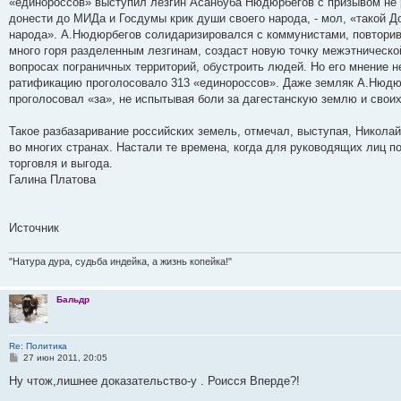
«единороссов» выступил лезгин Асанбуба Нюдюрбегов с призывом не
донести до МИДа и Госдумы крик души своего народа, - мол, «такой Д
народа». А.Нюдюрбегов солидаризировался с коммунистами, повторив
много горя разделенным лезгинам, создаст новую точку межэтническо
вопросах пограничных территорий, обустроить людей. Но его мнение 
ратификацию проголосовало 313 «единороссов». Даже земляк А.Нюд
проголосовал «за», не испытывая боли за дагестанскую землю и своих
Такое разбазаривание российских земель, отмечал, выступая, Никола
во многих странах. Настали те времена, когда для руководящих лиц п
торговля и выгода.
Галина Платова
Источник
"Натура дура, судьба индейка, а жизнь копейка!"
Бальдр
Re: Политика
С
27 июн 2011, 20:05
о
о
Ну чтож,лишнее доказательство-у . Роисся Вперде?!
б
щ