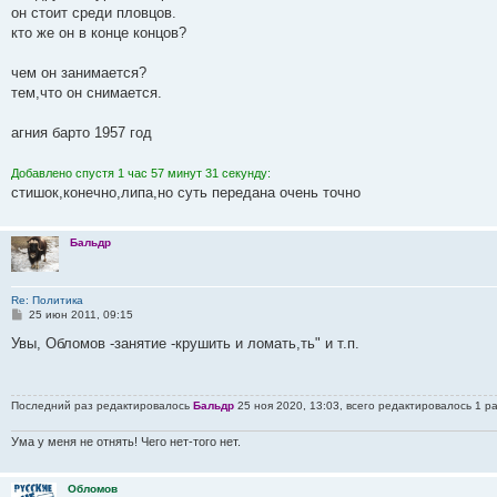
он стоит среди пловцов.
кто же он в конце концов?
чем он занимается?
тем,что он снимается.
агния барто 1957 год
Добавлено спустя 1 час 57 минут 31 секунду:
стишок,конечно,липа,но суть передана очень точно
Бальдр
Re: Политика
С
25 июн 2011, 09:15
о
о
Увы, Обломов -занятие -крушить и ломать,ть" и т.п.
б
щ
е
н
Последний раз редактировалось
Бальдр
25 ноя 2020, 13:03, всего редактировалось 1 ра
и
е
Ума у меня не отнять! Чего нет-того нет.
Обломов