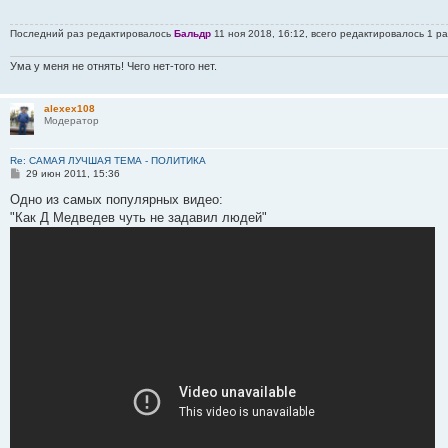
е
н
Последний раз редактировалось
Бальдр
11 ноя 2018, 16:12, всего редактировалось 1 ра
и
е
Ума у меня не отнять! Чего нет-того нет.
alexex108
Модератор
Re: САМАЯ ЛУЧШАЯ ТЕМА - ПОЛИТИКА
С
29 июн 2011, 15:36
о
о
Одно из самых популярных видео:
б
"Как Д Медведев чуть не задавил людей"
щ
е
н
и
е