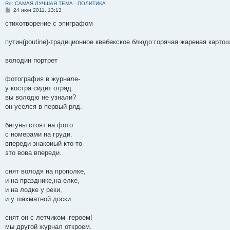
Re: САМАЯ ЛУЧШАЯ ТЕМА - ПОЛИТИКА
л
о
н
ю
у
е
о
С
24 июн 2011, 13:13
е
о
и
с
н
б
о
д
б
ю
о
и
о
стихотворение с эпиграфом
н
щ
о
ю
е
б
е
е
б
н
щ
м
н
щ
и
е
путин(poutine)-традиционное квебекское блюдо:горячая жареная карт
у
и
е
н
с
ю
н
и
о
и
е
володин портрет
о
ю
б
фотография в журнале-
щ
е
у костра сидит отряд.
н
вы володю не узнали?
и
ю
он уселся в первый ряд.
бегуны стоят на фото
с номерами на груди.
впереди знакоиый кто-то-
это вова впереди.
снят володя на прополке,
и на празднике,на елке,
и на лодке у реки,
и у шахматной доски.
снят он с летчиком_героем!
мы другой журнал откроем.