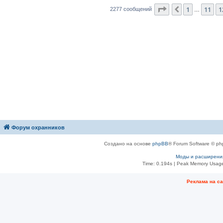
Страница
13
из
2
1
11
1
Пред.
2277 сообщений
…
Форум охранников
Создано на основе
phpBB
® Forum Software © ph
Моды и расширени
Time: 0.194s
| Peak Memory Usage
Рeклама на с