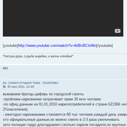
[youtube]
http://www.youtube.com/watch?v=lklBvBCIoWo
[/youtube]
"Натура дура, судьба индейка, а жизнь копейка!"
401
Re: САМАЯ ЛУЧШАЯ ТЕМА - ПОЛИТИКА
С
30 июн 2011, 12:49
о
о
вымираем братцы,цифирь из городской газеты
б
-проблема наркомании затрагивает прим 30 млн человек
щ
е
-по офиц данным на 01,01,2010 наркопотребителей в стране 621366 че
н
2%населения)
и
е
- ежегодно наркоманами становятся 80 тыс человек,каждый день умира
это официальнные данные,их можно смело в 2-3 раза увеличивать
зато полицаи гордо докладывают,сколько нарков посадили,но крупных