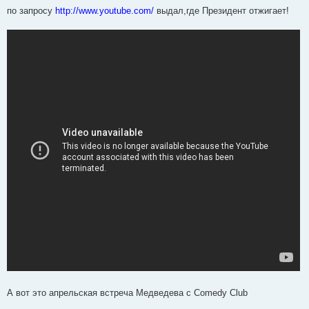
о
о
по запросу
http://www.youtube.com/
выдал,где Президент отжигает!
б
щ
е
н
и
е
А вот это апрельская встреча Медведева с Comedy Club