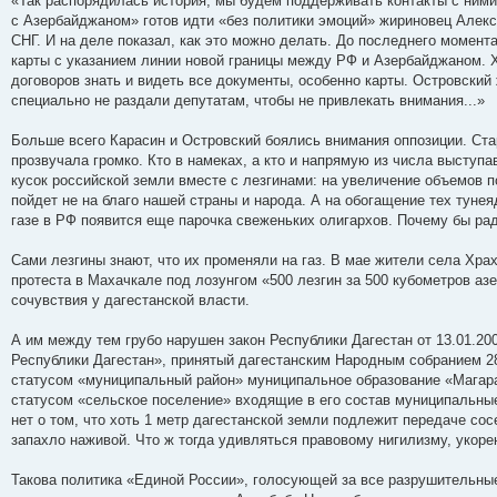
«Так распорядилась история, мы будем поддерживать контакты с ними
с Азербайджаном» готов идти «без политики эмоций» жириновец Алекс
СНГ. И на деле показал, как это можно делать. До последнего момента
карты с указанием линии новой границы между РФ и Азербайджаном.
договоров знать и видеть все документы, особенно карты. Островский
специально не раздали депутатам, чтобы не привлекать внимания...»
Больше всего Карасин и Островский боялись внимания оппозиции. Ста
прозвучала громко. Кто в намеках, а кто и напрямую из числа выступ
кусок российской земли вместе с лезгинами: на увеличение объемов п
пойдет не на благо нашей страны и народа. А на обогащение тех тунея
газе в РФ появится еще парочка свеженьких олигархов. Почему бы ра
Сами лезгины знают, что их променяли на газ. В мае жители села Хра
протеста в Махачкале под лозунгом «500 лезгин за 500 кубометров аз
сочувствия у дагестанской власти.
А им между тем грубо нарушен закон Республики Дагестан от 13.01.20
Республики Дагестан», принятый дагестанским Народным собранием 28 
статусом «муниципальный район» муниципальное образование «Магарам
статусом «сельское поселение» входящие в его состав муниципальные 
нет о том, что хоть 1 метр дагестанской земли подлежит передаче со
запахло наживой. Что ж тогда удивляться правовому нигилизму, укор
Такова политика «Единой России», голосующей за все разрушительные 