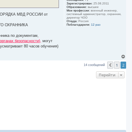
а
Зарегистрирован:
25.08.2011
ч
Образование:
высшее
а
Мои профессии:
военный инженер,
РЯДКА МВД РОССИИ от
системный администратор, охранник,
л
директор ЧОО
у
Откуда:
Россия
ГО ОХРАННИКА
Поблагодарили:
12 раз
анника по документам,
 органах безопасности
),
могут
усматривает 80 часов обучения)
В
е
1
2
р
Пред.
14 сообщений
н
у
Перейти
т
ь
с
я
к
н
а
ч
а
л
у