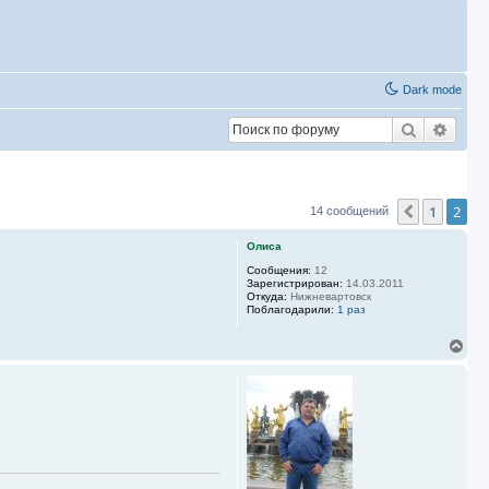
Dark mode
Поиск
Расш
1
2
Пред.
14 сообщений
Олиса
Сообщения:
12
Зарегистрирован:
14.03.2011
Откуда:
Нижневартовск
Поблагодарили:
1 раз
В
е
р
н
у
т
ь
с
я
к