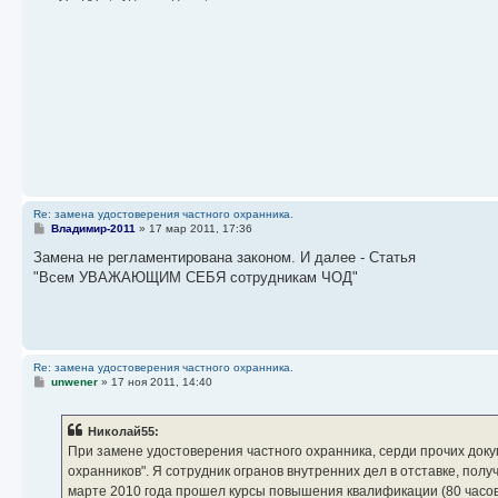
е
щ
и
е
н
е
к
и
н
п
ю
и
о
ю
с
л
е
д
н
е
м
у
с
о
о
Re: замена удостоверения частного охранника.
б
С
Владимир-2011
»
17 мар 2011, 17:36
щ
о
е
о
Замена не регламентирована законом. И далее - Статья
н
б
"Всем УВАЖАЮЩИМ СЕБЯ сотрудникам ЧОД"
и
щ
ю
е
н
и
е
Re: замена удостоверения частного охранника.
С
unwener
»
17 ноя 2011, 14:40
о
о
б
Николай55:
щ
е
При замене удостоверения частного охранника, серди прочих док
н
охранников". Я сотрудник огранов внутренних дел в отставке, полу
и
е
марте 2010 года прошел курсы повышения квалификации (80 часов