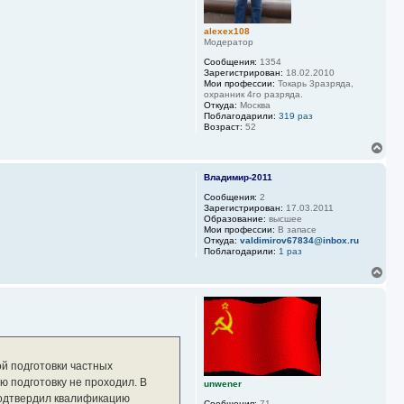
н
а
alexex108
ч
Модератор
а
л
Сообщения:
1354
у
Зарегистрирован:
18.02.2010
Мои профессии:
Токарь 3разряда,
охранник 4го разряда.
Откуда:
Москва
Поблагодарили:
319 раз
Возраст:
52
В
е
р
Владимир-2011
н
у
Сообщения:
2
Зарегистрирован:
17.03.2011
т
Образование:
высшее
ь
Мои профессии:
В запасе
с
Откуда:
valdimirov67834@inbox.ru
я
Поблагодарили:
1 раз
к
В
н
е
а
р
ч
н
а
у
л
т
у
ь
с
й подготовки частных
я
ую подготовку не проходил. В
unwener
к
н
подтвердил квалификацию
Сообщения:
71