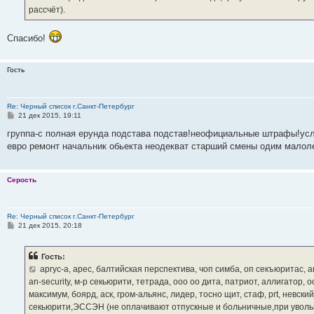
рассчёт).
Спасибо!
Гость
Re: Черный список г.Санкт-Петербург
С
21 дек 2015, 19:11
о
о
группа-с полная ерунда подстава подстав!неофициальные штрафы!ус
б
евро ремонт начальник обьекта неодекват старший смены одим малоле
щ
е
н
и
Серость
е
Re: Черный список г.Санкт-Петербург
С
21 дек 2015, 20:18
о
о
б
Гость:
щ
е
аргус-а, арес, балтийская перспектива, чоп симба, оп секъюритас, ав
н
an-security, м-р секьюрити, тетрада, ооо оо дита, патриот, аллигатор, 
и
е
максимум, боярд, аск, гром-альянс, лидер, тосно щит, стаф, prt, невский 
секьюрити,ЭССЭН (не оплачивают отпускные и больничные,при увольн