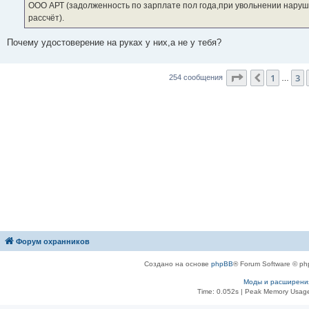
ООО АРТ (задолженность по зарплате пол года,при увольнении наруш
рассчёт).
Почему удостоверение на руках у них,а не у тебя?
Страница
5
и
1
3
Пред.
254 сообщения
…
Форум охранников
Создано на основе
phpBB
® Forum Software © ph
Моды и расширени
Time: 0.052s
| Peak Memory Usage