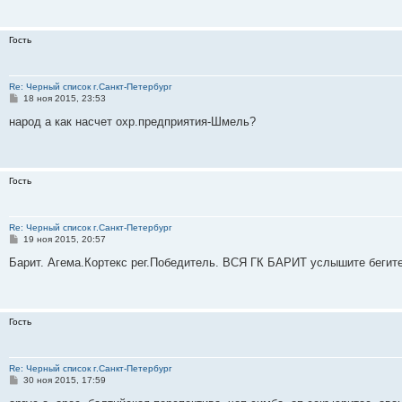
е
н
и
Гость
е
Re: Черный список г.Санкт-Петербург
С
18 ноя 2015, 23:53
о
о
народ а как насчет охр.предприятия-Шмель?
б
щ
е
н
и
Гость
е
Re: Черный список г.Санкт-Петербург
С
19 ноя 2015, 20:57
о
о
Барит. Агема.Кортекс рег.Победитель. ВСЯ ГК БАРИТ услышите бегите!!
б
щ
е
н
и
Гость
е
Re: Черный список г.Санкт-Петербург
С
30 ноя 2015, 17:59
о
о