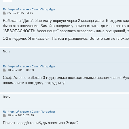
ю
и
о
у
щ
н
е
б
с
ю
с
с
е
и
м
щ
о
Re: Черный список г.Санкт-Петербург
л
о
н
ю
у
е
о
С
05 окт 2015, 04:27
е
о
и
с
н
б
о
д
б
ю
о
и
о
Работал в "Дита". Зарплату первую через 2 месяца дали. В отделе ка
н
щ
о
ю
е
б
было это получение. Зимой в очереди у офиса стоять, да и не факт что
е
е
б
н
щ
м
н
щ
и
е
"БЕЗОПАСНОСТЬ Ассоциация" зарплата оказалась ниже обещанной, эт
у
и
е
н
с
ю
н
и
1-2 в неделю. Я отказался. На том и разошлись. Вот это самые плохи
о
и
е
о
ю
б
Гость
щ
е
н
и
Re: Черный список г.Санкт-Петербург
ю
С
18 ноя 2015, 08:59
о
о
Стаф-Альянс работал 3 года,только положительные воспоминания!Рук
б
пониманием к каждому сотруднику!
щ
е
н
и
Гость
е
Re: Черный список г.Санкт-Петербург
С
18 ноя 2015, 23:39
о
о
Привет народ!кто нибудь знает чоп Эгида?
б
щ