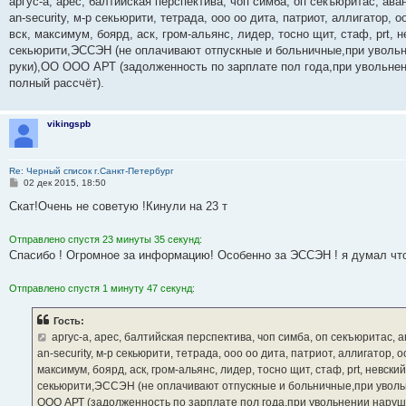
аргус-а, арес, балтийская перспектива, чоп симба, оп секъюритас, аван
б
an-security, м-р секьюрити, тетрада, ооо оо дита, патриот, аллигатор, 
щ
е
вск, максимум, боярд, аск, гром-альянс, лидер, тосно щит, стаф, prt, не
н
секьюрити,ЭССЭН (не оплачивают отпускные и больничные,при увольн
и
е
руки),ОО ООО АРТ (задолженность по зарплате пол года,при увольнен
полный рассчёт).
vikingspb
Re: Черный список г.Санкт-Петербург
С
02 дек 2015, 18:50
о
о
Скат!Очень не советую !Кинули на 23 т
б
щ
е
Отправлено спустя 23 минуты 35 секунд:
н
Спасибо ! Огромное за информацию! Особенно за ЭССЭН ! я думал что 
и
е
Отправлено спустя 1 минуту 47 секунд:
Гость:
аргус-а, арес, балтийская перспектива, чоп симба, оп секъюритас, ав
an-security, м-р секьюрити, тетрада, ооо оо дита, патриот, аллигатор, 
максимум, боярд, аск, гром-альянс, лидер, тосно щит, стаф, prt, невский 
секьюрити,ЭССЭН (не оплачивают отпускные и больничные,при увольн
ООО АРТ (задолженность по зарплате пол года,при увольнении наруш