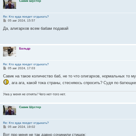
Савик Шустер
Re: Кто куда поедет отдыхать?
С
05 авг 2024, 15:57
о
о
Да, алигархов всем бабам подавай
б
щ
е
н
и
Бальдр
е
Re: Кто куда поедет отдыхать?
С
05 авг 2024, 17:03
о
о
Савик на такое количество баб, не то что олигархов, нормальных то му
б
, ага ага, какой тока страны, стесняюсь спросить? Судя по батющ
щ
е
н
и
Ума у меня не отнять! Чего нет-того нет.
е
Савик Шустер
Re: Кто куда поедет отдыхать?
С
05 авг 2024, 19:02
о
о
Вот про меня не так давно сочинили стишок: