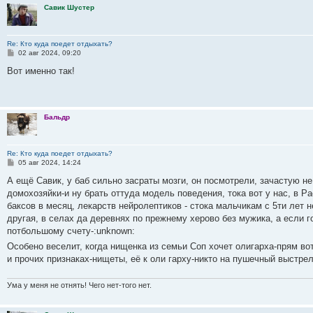
Савик Шустер
Re: Кто куда поедет отдыхать?
С
02 авг 2024, 09:20
о
о
Вот именно так!
б
щ
е
н
и
Бальдр
е
Re: Кто куда поедет отдыхать?
С
05 авг 2024, 14:24
о
о
А ещё Савик, у баб сильно засраты мозги, он посмотрели, зачастую н
б
домохозяйки-и ну брать оттуда модель поведения, тока вот у нас, в Р
щ
е
баксов в месяц, лекарств нейролептиков - стока мальчикам с 5ти лет н
н
другая, в селах да деревнях по прежнему херово без мужика, а если г
и
е
потбольшому счету-:unknown:
Особено веселит, когда нищенка из семьи Соп хочет олигарха-прям во
и прочих признаках-нищеты, её к оли гарху-никто на пушечный выстре
Ума у меня не отнять! Чего нет-того нет.