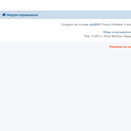
Форум охранников
Создано на основе
phpBB
® Forum Software © ph
Моды и расширени
Time: 0.087s
| Peak Memory Usage
Рeклама на с