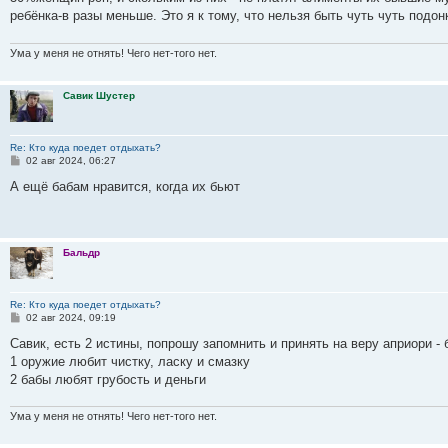
щ
ю
и
о
у
щ
н
е
б
с
е
ребёнка-в разы меньше. Это я к тому, что нельзя быть чуть чуть подон
ю
с
с
е
и
м
щ
о
н
л
о
н
ю
у
е
о
и
е
е
о
и
с
н
б
Ума у меня не отнять! Чего нет-того нет.
д
б
ю
о
и
н
щ
о
ю
е
е
е
б
н
Савик Шустер
м
н
щ
и
у
и
е
с
ю
н
о
и
Re: Кто куда поедет отдыхать?
о
ю
С
02 авг 2024, 06:27
б
о
щ
о
А ещё бабам нравится, когда их бьют
е
б
н
щ
и
е
ю
н
и
Бальдр
е
Re: Кто куда поедет отдыхать?
С
02 авг 2024, 09:19
о
о
Савик, есть 2 истины, попрошу запомнить и принять на веру априори - 
б
1 оружие любит чистку, ласку и смазку
щ
е
2 бабы любят грубость и деньги
н
и
е
Ума у меня не отнять! Чего нет-того нет.