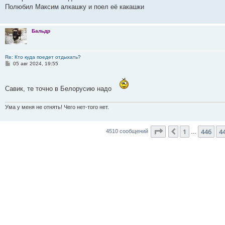
б
Полюбил Максим алкашку и поел её какашки
щ
е
н
и
Бальдр
е
Re: Кто куда поедет отдыхать?
С
05 авг 2024, 19:55
о
о
б
щ
Савик, те точно в Белорусию надо
е
н
и
Ума у меня не отнять! Чего нет-того нет.
е
Страница
448
из
4
1
446
4
Пред.
4510 сообщений
…