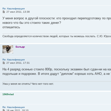
Re: Квалификация
С
27 июл 2011, 13:38
о
о
У меня вопрос в другой плоскости: кто проходил переподготовку по пр
б
нового что бы это стоило таких денег?
щ
е
отпишитесь
н
и
е
Свобода определяется количеством людей, которых ты можешь послать. С.Ю. Юрск
Бальдр
Re: Квалификация
С
27 июл 2011, 17:31
о
о
На 4 разряд осенью стоило 800р, поскольку экзамен был сдан-ни на как
б
подольше и подороже. В итоге дадут "диплом"-хорошо хоть АНО, а не 
щ
е
н
и
Ума у меня не отнять! Чего нет-того нет.
е
1969vlad
Re: Квалификация
С
18 авг 2011, 18:10