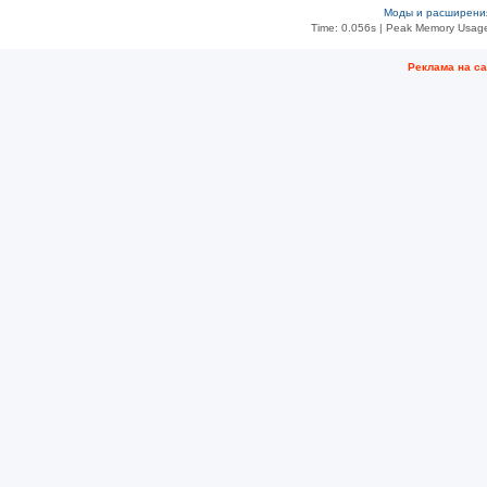
Моды и расширени
Time: 0.056s
| Peak Memory Usage
Рeклама на с