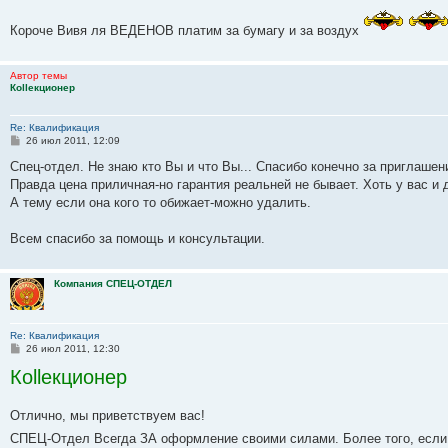
Короче Вивя ля ВЕДЕНОВ платим за бумагу и за воздух
Автор темы
Коllекционер
Re: Квалификация
С
26 июл 2011, 12:09
о
о
Спец-отдел. Не знаю кто Вы и что Вы... Спасибо конечно за приглаш
б
Правда цена приличная-но гарантия реальней не бывает. Хоть у вас и 
щ
е
А тему если она кого то обижает-можно удалить.
н
и
е
Всем спасибо за помощь и консультации.
Компания СПЕЦ-ОТДЕЛ
Re: Квалификация
С
26 июл 2011, 12:30
о
Коllекционер
о
б
щ
е
Отлично, мы приветствуем вас!
н
и
СПЕЦ-Отдел Всегда ЗА оформление своими силами. Более того, если 
е