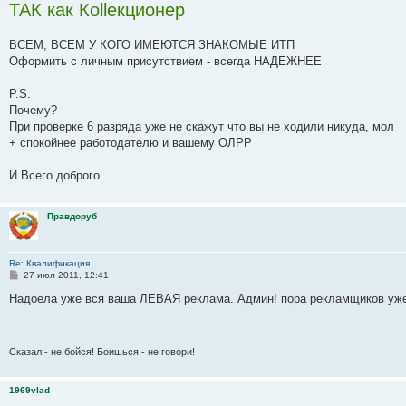
ТАК как Коllекционер
ВСЕМ, ВСЕМ У КОГО ИМЕЮТСЯ ЗНАКОМЫЕ ИТП
Оформить с личным присутствием - всегда НАДЕЖНЕЕ
Р.S.
Почему?
При проверке 6 разряда уже не скажут что вы не ходили никуда, мол
+ спокойнее работодателю и вашему ОЛРР
И Всего доброго.
Правдоруб
Re: Квалификация
С
27 июл 2011, 12:41
о
о
Надоела уже вся ваша ЛЕВАЯ реклама. Админ! пора рекламщиков уже
б
щ
е
н
и
Сказал - не бойся! Боишься - не говори!
е
1969vlad