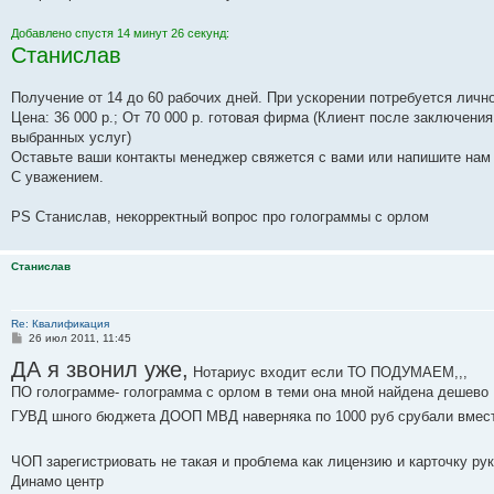
Добавлено спустя 14 минут 26 секунд:
Станислав
Получение от 14 до 60 рабочих дней. При ускорении потребуется личн
Цена: 36 000 р.; От 70 000 р. готовая фирма (Клиент после заключени
выбранных услуг)
Оставьте ваши контакты менеджер свяжется с вами или напишите нам
С уважением.
PS Станислав, некорректный вопрос про голограммы с орлом
Станислав
Re: Квалификация
С
26 июл 2011, 11:45
о
ДА я звонил уже,
о
Нотариус входит если ТО ПОДУМАЕМ,,,
б
ПО голограмме- голограмма с орлом в теми она мной найдена дешево .
щ
е
ГУВД шного бюджета ДООП МВД наверняка по 1000 руб срубали вмест
н
и
е
ЧОП зарегистриовать не такая и проблема как лицензию и карточку ру
Динамо центр