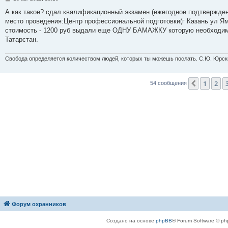
о
о
А как такое? сдал квалификационный экзамен (ежегодное подтвержден
б
место проведения:Центр профессиональной подготовки(г Казань ул Я
щ
е
стоимость - 1200 руб выдали еще ОДНУ БАМАЖКУ которую необходимо
н
Татарстан.
и
е
Свобода определяется количеством людей, которых ты можешь послать. С.Ю. Юрск
1
2
Пред.
54 сообщения
Форум охранников
Создано на основе
phpBB
® Forum Software © ph