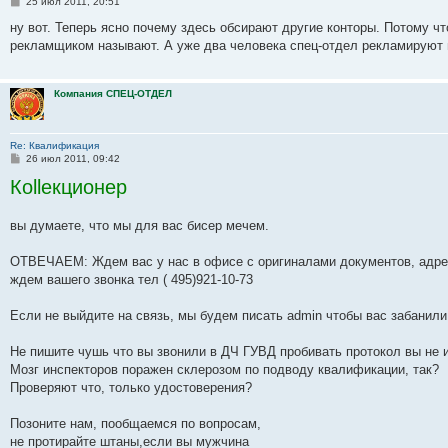
С
25 июл 2011, 20:51
ю
и
о
у
щ
н
е
б
с
о
ю
с
с
е
и
м
щ
о
о
ну вот. Теперь ясно почему здесь обсирают другие конторы. Потому ч
л
о
н
ю
у
е
о
б
рекламщиком называют. А уже два человека спец-отдел рекламируют и
щ
е
о
и
с
н
б
е
д
б
ю
о
и
н
н
щ
о
ю
е
и
е
е
б
н
Компания СПЕЦ-ОТДЕЛ
е
м
н
щ
и
у
и
е
с
ю
н
о
и
Re: Квалификация
о
ю
С
26 июл 2011, 09:42
б
о
щ
Коllекционер
о
е
б
н
щ
е
и
вы думаете, что мы для вас бисер мечем.
н
ю
и
е
ОТВЕЧАЕМ: Ждем вас у нас в офисе с оригиналами документов, адр
ждем вашего звонка тел ( 495)921-10-73
Если не выйдите на связь, мы будем писать admin чтобы вас забанили
Не пишите чушь что вы звонили в ДЧ ГУВД пробивать протокол вы не и
Мозг инспекторов поражен склерозом по подводу квалификации, так?
Проверяют что, только удостоверения?
Позоните нам, пообщаемся по вопросам,
не протирайте штаны,если вы мужчина