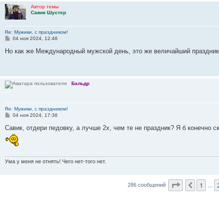
Автор темы
Савик Шустер
Re: Мужики, с праздником!
С
04 ноя 2024, 12:46
о
о
Но как же Международный мужской день, это же величайший праздник
б
щ
е
н
и
Бальдр
е
Re: Мужики, с праздником!
С
04 ноя 2024, 17:36
о
о
Савик, отдери педовку, а лучше 2х, чем те не праздник? Я б конечно с
б
щ
е
н
и
Ума у меня не отнять! Чего нет-того нет.
е
Страница
2
1
Пред.
286 сообщений
…