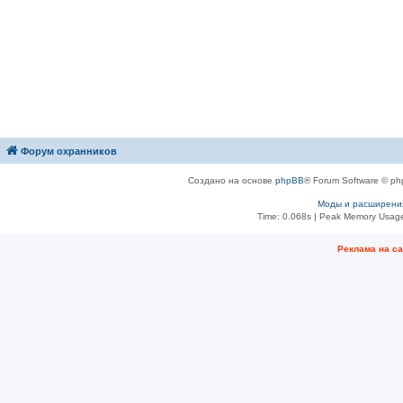
Форум охранников
Создано на основе
phpBB
® Forum Software © ph
Моды и расширени
Time: 0.068s
| Peak Memory Usage
Рeклама на с