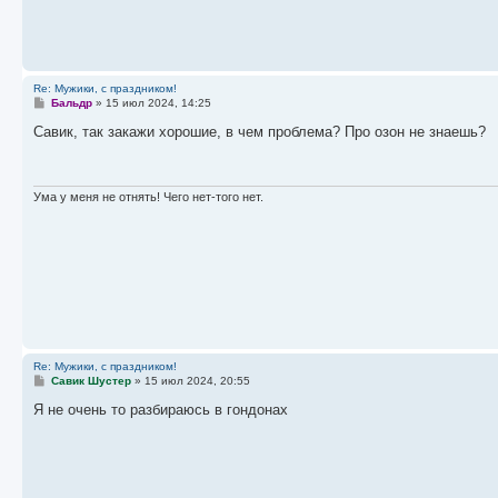
Re: Мужики, с праздником!
С
Бальдр
»
15 июл 2024, 14:25
о
о
Савик, так закажи хорошие, в чем проблема? Про озон не знаешь?
б
щ
е
н
и
Ума у меня не отнять! Чего нет-того нет.
е
Re: Мужики, с праздником!
С
Савик Шустер
»
15 июл 2024, 20:55
о
о
Я не очень то разбираюсь в гондонах
б
щ
е
н
и
е