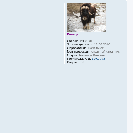
р
н
у
т
ь
с
я
к
Бальдр
н
а
Сообщения:
8101
ч
Зарегистрирован:
12.09.2010
Образование:
начальное
а
Мои профессии:
странный странник
л
Откуда:
Большое Игнатово
у
Поблагодарили:
1591 раз
Возраст:
53