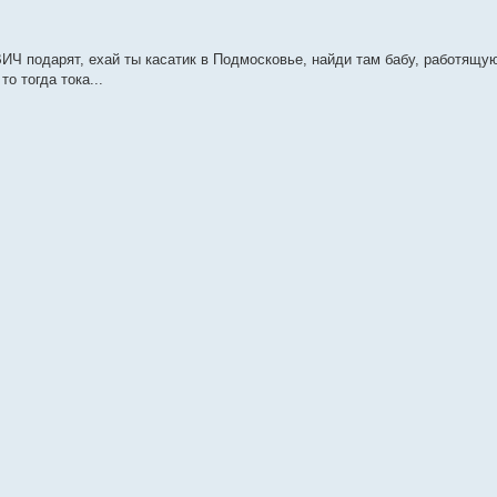
ВИЧ подарят, ехай ты касатик в Подмосковье, найди там бабу, работящу
о тогда тока...