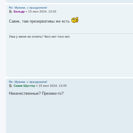
е
щ
и
н
е
к
Re: Мужики, с праздником!
и
н
п
С
Бальдр
»
15 июл 2024, 13:02
ю
и
о
о
ю
с
о
л
Савик, там презервативы же есть
б
е
щ
д
е
н
н
е
и
Ума у меня не отнять! Чего нет-того нет.
е
м
у
с
о
о
б
щ
е
н
и
ю
Re: Мужики, с праздником!
С
Савик Шустер
»
15 июл 2024, 13:05
о
о
Некачественные? Презики-то?
б
щ
е
н
и
е