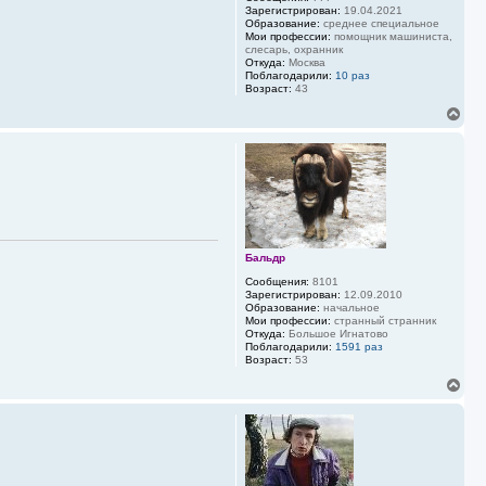
а
Зарегистрирован:
19.04.2021
ч
Образование:
среднее специальное
а
Мои профессии:
помощник машиниста,
слесарь, охранник
л
Откуда:
Москва
у
Поблагодарили:
10 раз
Возраст:
43
В
е
р
н
у
т
ь
с
я
к
Бальдр
н
а
Сообщения:
8101
ч
Зарегистрирован:
12.09.2010
Образование:
начальное
а
Мои профессии:
странный странник
л
Откуда:
Большое Игнатово
у
Поблагодарили:
1591 раз
Возраст:
53
В
е
р
н
у
т
ь