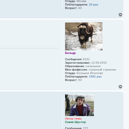
Откуда:
Москва
у
Поблагодарили:
10 раз
Возраст:
43
В
е
р
н
у
т
ь
с
я
к
Бальдр
н
а
Сообщения:
8101
ч
Зарегистрирован:
12.09.2010
Образование:
начальное
а
Мои профессии:
странный странник
л
Откуда:
Большое Игнатово
у
Поблагодарили:
1591 раз
Возраст:
53
В
е
р
н
у
т
ь
с
я
Автор темы
Савик Шустер
к
н
Сообщения:
777