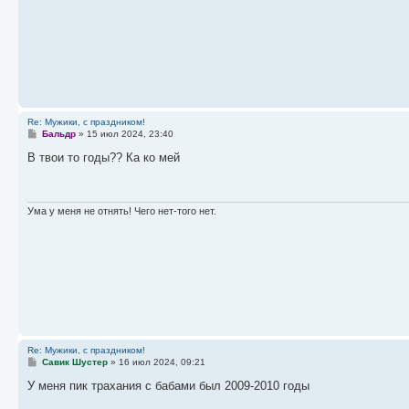
Re: Мужики, с праздником!
С
Бальдр
»
15 июл 2024, 23:40
о
о
В твои то годы?? Ка ко мей
б
щ
е
н
и
Ума у меня не отнять! Чего нет-того нет.
е
Re: Мужики, с праздником!
С
Савик Шустер
»
16 июл 2024, 09:21
о
о
У меня пик трахания с бабами был 2009-2010 годы
б
щ