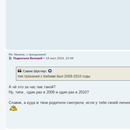
е
н
и
е
Re: Мужики, с праздником!
С
Подкопаев Валерий
»
16 июл 2024, 10:38
о
о
б
Савик Шустер
:
щ
е
пик трахания с бабами был 2009-2010 годы
н
и
е
А чё это за час пик такой?
Ну, типа , один раз в 2009 и один раз в 2010?
.
Славик, а куда ж твои родители смотрели, если у тебя своей лично