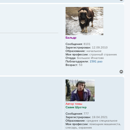
е
р
н
у
т
ь
с
я
к
Бальдр
н
а
Сообщения:
8101
ч
Зарегистрирован:
12.09.2010
Образование:
начальное
а
Мои профессии:
странный странник
л
Откуда:
Большое Игнатово
у
Поблагодарили:
1591 раз
Возраст:
53
В
е
р
н
у
т
ь
с
я
Автор темы
Савик Шустер
к
н
Сообщения:
777
а
Зарегистрирован:
19.04.2021
ч
Образование:
среднее специальное
а
Мои профессии:
помощник машиниста,
слесарь, охранник
л