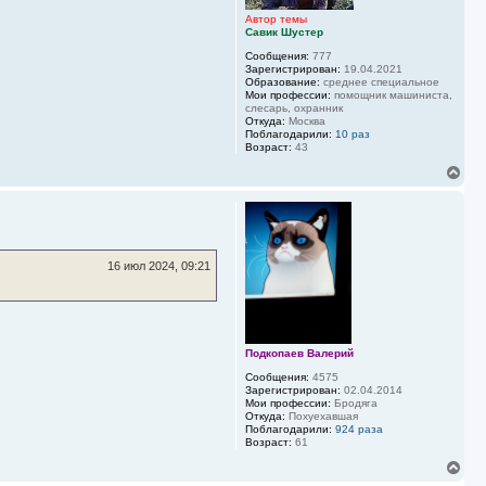
с
я
Автор темы
Савик Шустер
к
н
Сообщения:
777
а
Зарегистрирован:
19.04.2021
ч
Образование:
среднее специальное
а
Мои профессии:
помощник машиниста,
слесарь, охранник
л
Откуда:
Москва
у
Поблагодарили:
10 раз
Возраст:
43
В
е
р
н
у
т
ь
16 июл 2024, 09:21
с
я
к
н
а
ч
Подкопаев Валерий
а
Сообщения:
4575
л
Зарегистрирован:
02.04.2014
у
Мои профессии:
Бродяга
Откуда:
Похуехавшая
Поблагодарили:
924 раза
Возраст:
61
В
е