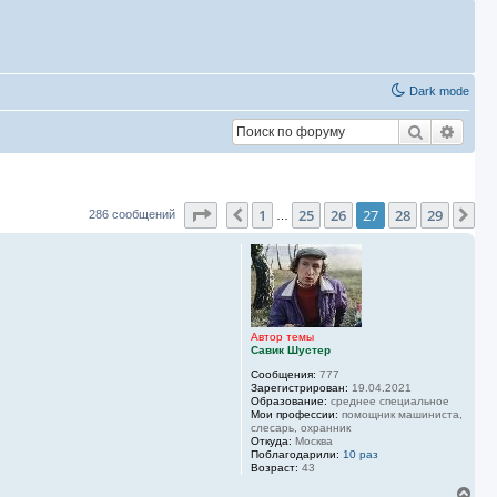
Dark mode
Поиск
Расш
Страница
27
из
29
1
25
26
27
28
29
Пред.
Сл
286 сообщений
…
Автор темы
Савик Шустер
Сообщения:
777
Зарегистрирован:
19.04.2021
Образование:
среднее специальное
Мои профессии:
помощник машиниста,
слесарь, охранник
Откуда:
Москва
Поблагодарили:
10 раз
Возраст:
43
В