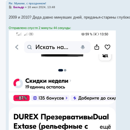
Re: Мужики, с праздником!
С
Бальдр
»
16 июл 2024, 13:48
о
о
2009 и 2010? Деда давно минувших дней, преданья-старины глубо
б
щ
е
Отправлено спустя 2 минуты 44 секунды:
н
и
е