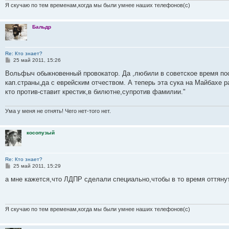
и
Я скучаю по тем временам,когда мы были умнее наших телефонов(с)
е
Бальдр
Re: Кто знает?
С
25 май 2011, 15:26
о
о
Вольфыч обыкновенный провокатор. Да ,любили в советское время по
б
кап.страны,да с еврейским отчеством. А теперь эта сука на Майбахе ра
щ
е
кто против-ставит крестик,в билютне,супротив фамилии."
н
и
е
Ума у меня не отнять! Чего нет-того нет.
косопузый
Re: Кто знает?
С
25 май 2011, 15:29
о
о
а мне кажется,что ЛДПР сделали специально,чтобы в то время оттяну
б
щ
е
н
и
Я скучаю по тем временам,когда мы были умнее наших телефонов(с)
е