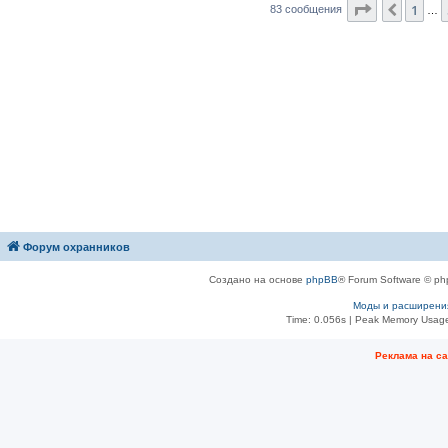
Страница
8
е
1
Пред.
83 сообщения
…
Форум охранников
Создано на основе
phpBB
® Forum Software © ph
Моды и расширени
Time: 0.056s
| Peak Memory Usage
Рeклама на с