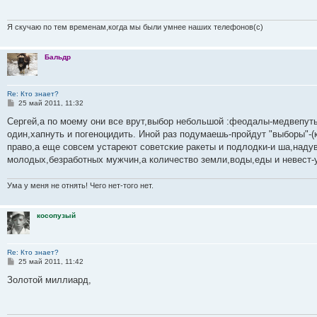
щ
ю
и
о
у
щ
н
е
б
с
е
ю
с
с
е
и
м
щ
о
н
л
о
н
ю
у
е
о
и
Я скучаю по тем временам,когда мы были умнее наших телефонов(с)
е
е
о
и
с
н
б
д
б
ю
о
и
н
щ
о
ю
е
Бальдр
е
е
б
н
м
н
щ
и
у
и
е
с
ю
н
Re: Кто знает?
о
и
С
25 май 2011, 11:32
о
ю
о
б
о
Сергей,а по моему они все врут,выбор небольшой :феодалы-медвепут
щ
б
один,хапнуть и погеноцидить. Иной раз подумаешь-пройдут "выборы"-(
е
щ
е
н
право,а еще совсем устареют советские ракеты и подлодки-и ша,наду
н
и
молодых,безработных мужчин,а количество земли,воды,еды и невест-
и
ю
е
Ума у меня не отнять! Чего нет-того нет.
косопузый
Re: Кто знает?
С
25 май 2011, 11:42
о
о
Золотой миллиард,
б
щ
е
н