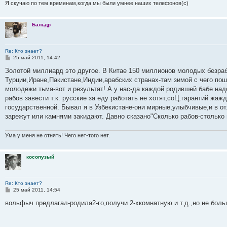
и
Я скучаю по тем временам,когда мы были умнее наших телефонов(с)
е
Бальдр
Re: Кто знает?
С
25 май 2011, 14:42
о
о
Золотой миллиард это другое. В Китае 150 миллионов молодых безра
б
Турции,Иране,Пакистане,Индии,арабских странах-там зимой с чего пош
щ
е
молодежи тьма-вот и результат! А у нас-да каждой родившей бабе на
н
рабов завести т.к. русские за еду работать не хотят,соЦ.гарантий жа
и
е
государственной. Бывал я в Узбекистане-они мирные,улыбчивые,и в от
зарежут или камнями закидают. Давно сказано"Сколько рабов-столько в
Ума у меня не отнять! Чего нет-того нет.
косопузый
Re: Кто знает?
С
25 май 2011, 14:54
о
о
вольфыч предлагал-родила2-го,получи 2-хкомнатную и т.д.,но не боль
б
щ
е
н