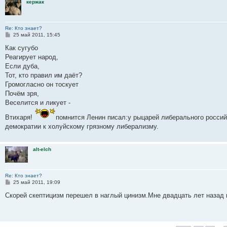
кержак
Re: Кто знает?
С
25 май 2011, 15:45
о
о
Как сугубо
б
Реагирует народ,
щ
е
Если дуба,
н
Тот, кто правил им даёт?
и
е
Громогласно он тоскует
Почём зря,
Веселится и ликует -
Втихаря!
помнится Ленин писал:у рыцарей либерального россий
демократии к холуйскому грязному либерализму.
alt-elch
Re: Кто знает?
С
25 май 2011, 19:09
о
о
Скорей скептицизм перешел в наглый цинизм.Мне двадцать лет назад 
б
щ
е
н
и